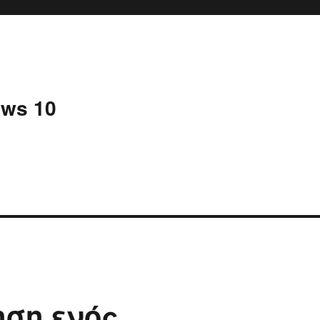
ws 10
ση ενός