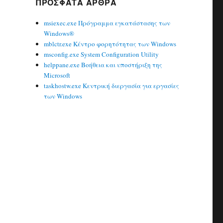
ΠΡΌΣΦΑΤΑ ΆΡΘΡΑ
msiexec.exe Πρόγραμμα εγκατάστασης των
Windows®
mblctr.exe Κέντρο φορητότητας των Windows
msconfig.exe System Configuration Utility
helppane.exe Βοήθεια και υποστήριξη της
Microsoft
taskhostw.exe Κεντρική διεργασία για εργασίες
των Windows