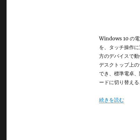
Windows 10
を、タッチ操作に
方のデバイスで動
デスクトップ上の
でき、標準電卓、
ードに切り替える
“windows 10
続きを読む