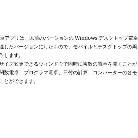
 の電卓アプリは、以前のバージョンの Windows デスクトップ電卓
適したバージョンにしたもので、モバイルとデスクトップの両
作します。
サイズ変更できるウィンドウで同時に複数の電卓を開くことが
関数電卓、プログラマ電卓、日付の計算、コンバーターの各モ
ことができます。
 の電卓の新機能” の