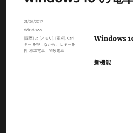
投
21/06/2017
稿
カ
Windows
日:
テ
Windows 
タ
[履歴] と [メモリ]
,
[電卓]
,
Ctrl
ゴ
グ
キー を押しながら、 L キーを
リ
押
,
標準電卓、関数電卓、
ー
新機能