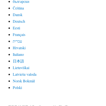
български
Čeština
Dansk
Deutsch
Eesti
Français
עברית
Hrvatski
Italiano
日本語
Lietuviškai
Latviešu valoda
Norsk Bokmål
Polski