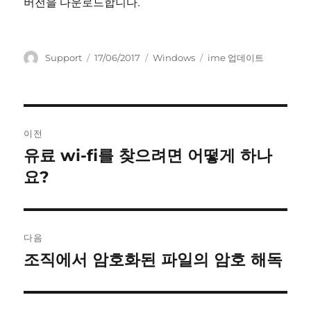
버전을 다운로드합니다.
글
작
카
태
Support
17/06/2017
Windows
ime 업데이트
쓴
성
테
그
이
일
고
자
리
글
이전
내
유료 wi-fi를 찾으려면 어떻게 하나
이
전
요?
비
글:
게
이
다음
조직에서 암호화된 파일의 암호 해독
다
션
음
글: