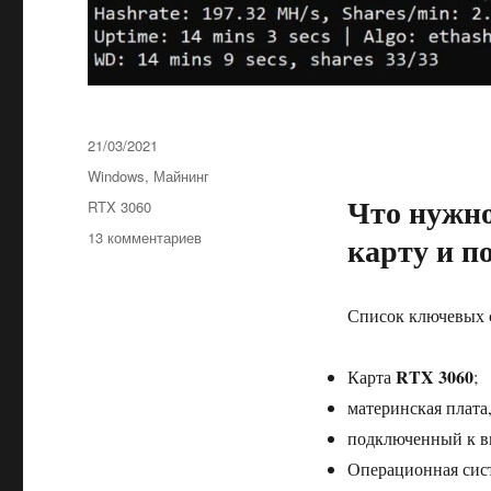
Опубликовано
21/03/2021
Рубрики
Windows
,
Майнинг
Что нужно
Метки
RTX 3060
к
13 комментариев
карту и п
записи
RTX
3060
Список ключевых с
дает
50
MH/s
RTX 3060
Карта
;
Эфира
материнская плат
подключенный к ви
Операционная си