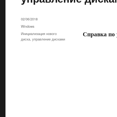
Опубликовано
02/06/2018
Рубрики
Windows
Справка по
Метки
Инициализация нового
диска
,
управление дисками