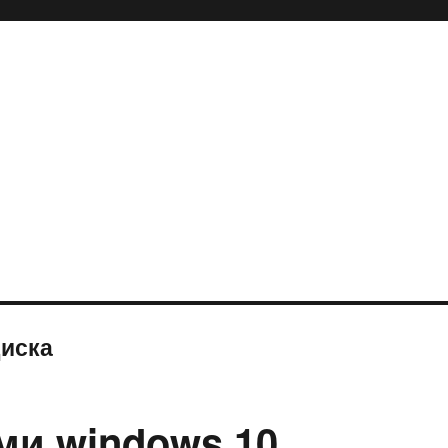
диска
ми windows 10