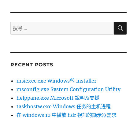
搜
搜
尋
尋：
RECENT POSTS
msiexec.exe Windows® installer
msconfig.exe System Configuration Utility
helppane.exe Microsoft 說明及支援
taskhostw.exe Windows 任务的主机进程
在 windows 10 中播放 hdr 視訊的顯示器需求