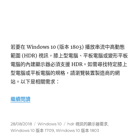
若要在 Windows 10 (版本 1803) 播放串流中高動態
範圍 (HDR) 視訊，膝上型電腦、平板電腦或變形平板
電腦的內建顯示器必須支援 HDR。如需尋找特定膝上
型電腦或平板電腦的規格，請瀏覽裝置製造商的網
站。以下是相關需求：
“在 windows 10 中播放 hdr 視訊的顯示器需求”
繼續閱讀
發
分
標
28/08/2018
Windows 10
hdr 視訊的顯示器需求
,
表
類
籤
Windows 10 版本 1709
,
Windows 10 版本 1803
於