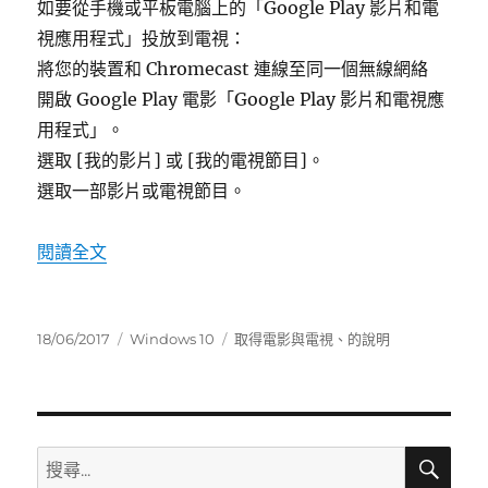
如要從手機或平板電腦上的「Google Play 影片和電
視應用程式」投放到電視：
將您的裝置和 Chromecast 連線至同一個無線網絡
開啟 Google Play 電影「Google Play 影片和電視應
用程式」。
選取 [我的影片] 或 [我的電視節目]。
選取一部影片或電視節目。
〈取得電影與電視 app 的說明〉
閱讀全文
發
分
標
18/06/2017
Windows 10
取得電影與電視
、
的說明
佈
類
籤
日
期:
搜
搜
尋