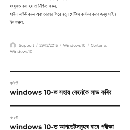
সংযুক্ত করা হয় তা নিশ্চিত করুন.
সাইন আউট করুন এবং তারপর ফিরে নতুন সেটিংস কার্যকর করার জন্য সাইন
ইন করুন.
লেখক
প্ৰকাশিত
শ্ৰেণীসমূহ
টেগসমূহ
Support
29/12/2015
Windows 10
Cortana
,
হৈছিলঃ
Windows 10
Post
পূৰ্বৱৰ্তী
navigation
windows 10-ত সহায় কেনেকৈ লাভ কৰিব
পূৰ্বৱৰ্তী
লেখাঃ
পৰৱৰ্তী
windows 10-ত আপডেটসমূহৰ বাবে পৰীক্ষা
পৰৱৰ্তী