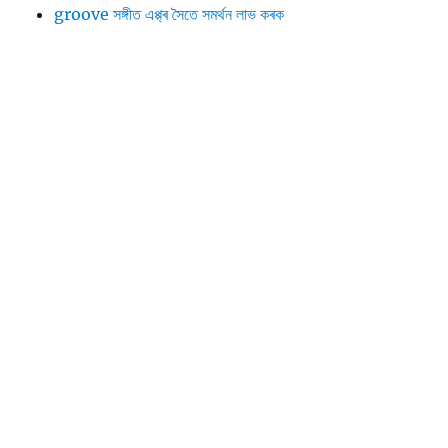
groove সঙ্গীত এপ্প্‌ৰ সৈতে সমৰ্থন লাভ কৰক