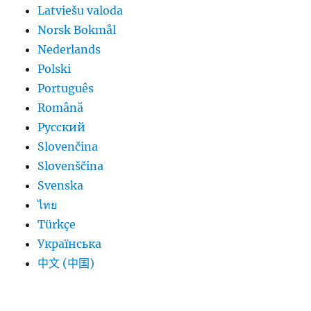
Latviešu valoda
Norsk Bokmål
Nederlands
Polski
Português
Română
Русский
Slovenčina
Slovenščina
Svenska
ไทย
Türkçe
Українська
中文 (中国)