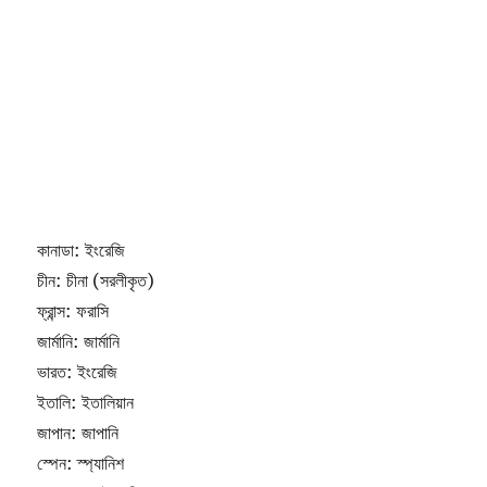
কানাডা: ইংরেজি
চীন: চীনা (সরলীকৃত)
ফ্রান্স: ফরাসি
জার্মানি: জার্মানি
ভারত: ইংরেজি
ইতালি: ইতালিয়ান
জাপান: জাপানি
স্পেন: স্প্যানিশ