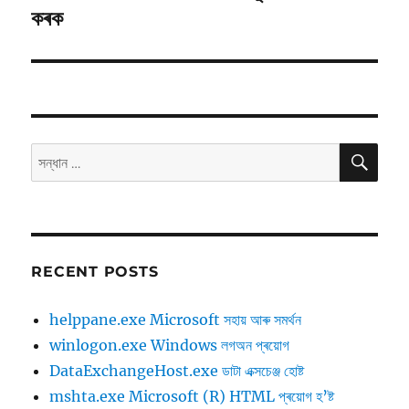
লেখাঃ
কৰক
সন্ধান
সন্ধান
কৰকঃ
RECENT POSTS
helppane.exe Microsoft সহায় আৰু সমৰ্থন
winlogon.exe Windows লগঅন প্ৰয়োগ
DataExchangeHost.exe ডাটা এক্সচেঞ্জ হোষ্ট
mshta.exe Microsoft (R) HTML প্ৰয়োগ হ’ষ্ট