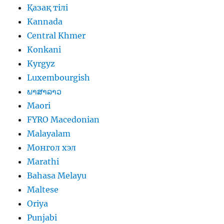
Қазақ тілі
Kannada
Central Khmer
Konkani
Kyrgyz
Luxembourgish
ພາສາລາວ
Maori
FYRO Macedonian
Malayalam
Монгол хэл
Marathi
Bahasa Melayu
Maltese
Oriya
Punjabi