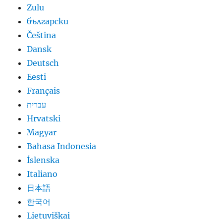
Zulu
български
Čeština
Dansk
Deutsch
Eesti
Français
עברית
Hrvatski
Magyar
Bahasa Indonesia
Íslenska
Italiano
日本語
한국어
Lietuviškai