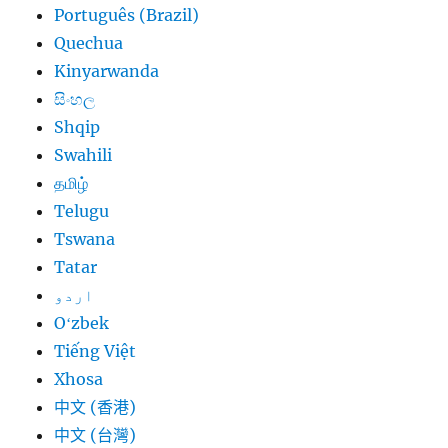
Português (Brazil)
Quechua
Kinyarwanda
සිංහල
Shqip
Swahili
தமிழ்
Telugu
Tswana
Tatar
اردو
Oʻzbek
Tiếng Việt
Xhosa
中文 (香港)
中文 (台灣)