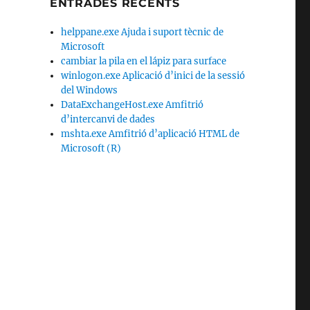
ENTRADES RECENTS
a
helppane.exe Ajuda i suport tècnic de
Microsoft
cambiar la pila en el lápiz para surface
winlogon.exe Aplicació d’inici de la sessió
del Windows
DataExchangeHost.exe Amfitrió
d’intercanvi de dades
mshta.exe Amfitrió d’aplicació HTML de
Microsoft (R)