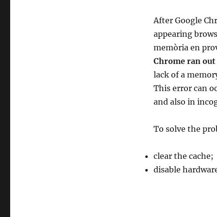
After Google Ch
appearing brows
memòria en prov
Chrome ran out 
lack of a memory
This error can 
and also in inco
To solve the pro
clear the cache;
disable hardware