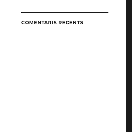
COMENTARIS RECENTS
e mostrar aquesta pàgina web.»