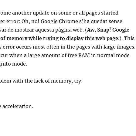
rome another update on some or all pages started
er error: Oh, no! Google Chrome s’ha quedat sense
ar de mostrar aquesta pàgina web. (
Aw, Snap! Google
of memory while trying to display this web page
.). This
 error occurs most often in the pages with large images.
occur when a large amount of free RAM in normal mode
gnito mode.
blem with the lack of memory, try:
 acceleration.