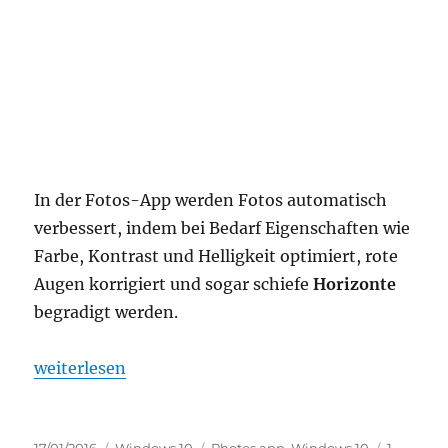
In der Fotos-App werden Fotos automatisch
verbessert, indem bei Bedarf Eigenschaften wie
Farbe, Kontrast und Helligkeit optimiert, rote
Augen korrigiert und sogar schiefe
Horizonte
begradigt werden.
“wie funktioniert die funktion „verbessern“ in der
weiterlesen
Veröffentlicht
Kategorien
Tags