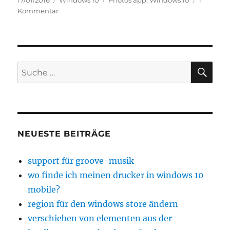
17/01/2016
Windows 10
Photos app
,
Windows 10
1
am
zu
Kommentar
wie
funktioniert
die
funktion
„verbessern“
SU
Suche
in
nach:
der
fotos-
app?
NEUESTE BEITRÄGE
support für groove-musik
wo finde ich meinen drucker in windows 10
mobile?
region für den windows store ändern
verschieben von elementen aus der