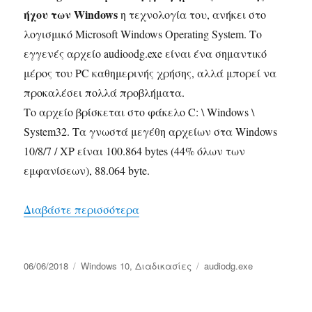
ήχου των Windows
η τεχνολογία του, ανήκει στο
λογισμικό Microsoft Windows Operating System. Το
εγγενές αρχείο audioodg.exe είναι ένα σημαντικό
μέρος του PC καθημερινής χρήσης, αλλά μπορεί να
προκαλέσει πολλά προβλήματα.
Το αρχείο βρίσκεται στο φάκελο C: \ Windows \
System32. Τα γνωστά μεγέθη αρχείων στα Windows
10/8/7 / XP είναι 100.864 bytes (44% όλων των
εμφανίσεων), 88.064 byte.
“audiodg.exe Απομόνωση γραφήματ
Διαβάστε περισσότερα
Δημοσιεύτηκε
Κατηγορίες
Ετικέτες
06/06/2018
Windows 10
,
Διαδικασίες
audiodg.exe
την