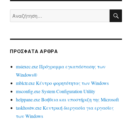
ΑΝΑ
Αναζήτηση
για:
ΠΡΌΣΦΑΤΑ ΆΡΘΡΑ
msiexec.exe Πρόγραμμα εγκατάστασης των
Windows®
mblctr.exe Κέντρο φορητότητας των Windows
msconfig.exe System Configuration Utility
helppane.exe Βοήθεια και υποστήριξη της Microsoft
taskhostw.exe Κεντρική διεργασία για εργασίες
των Windows