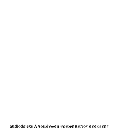
audiodg.exe Απομόνωση γραφήματος συσκευής