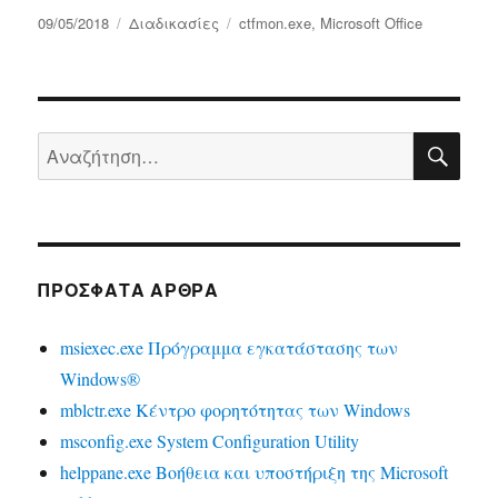
Δημοσιεύτηκε
Κατηγορίες
Ετικέτες
09/05/2018
Διαδικασίες
ctfmon.exe
,
Microsoft Office
την
ΑΝΑ
Αναζήτηση
για:
ΠΡΌΣΦΑΤΑ ΆΡΘΡΑ
msiexec.exe Πρόγραμμα εγκατάστασης των
Windows®
mblctr.exe Κέντρο φορητότητας των Windows
msconfig.exe System Configuration Utility
helppane.exe Βοήθεια και υποστήριξη της Microsoft