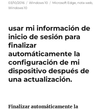
Argitaratze-
Kategoriak
Etiketak
03/10/2016
Windows 10
Microsoft Edge
,
nota web
,
data
Windows 10
usar mi información de
inicio de sesión para
finalizar
automáticamente la
configuración de mi
dispositivo después de
una actualización.
Finalizar automáticamente la