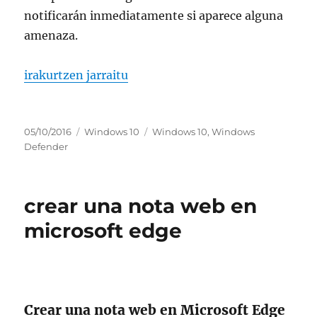
notificarán inmediatamente si aparece alguna
amenaza.
“analizar un elemento con windows defender”
irakurtzen jarraitu
Argitaratze-
Kategoriak
Etiketak
05/10/2016
Windows 10
Windows 10
,
Windows
data
Defender
crear una nota web en
microsoft edge
Crear una nota web en Microsoft Edge