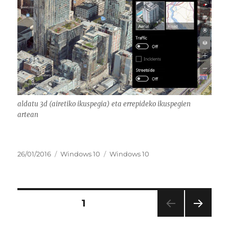
aldatu 3d (airetiko ikuspegia) eta errepideko ikuspegien
artean
Argitaratze-
Kategoriak
Etiketak
26/01/2016
Windows 10
Windows 10
data
Sarreren
ORRIALDEA
1
HUR
nabigazioa