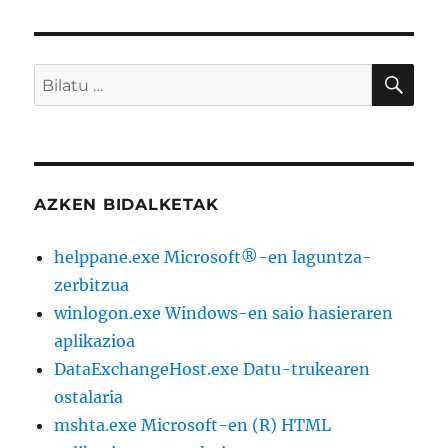
REN
GO
ORRI
ALD
BIL
Bilatu
EA
beharrekoa:
AZKEN BIDALKETAK
helppane.exe Microsoft®-en laguntza-
zerbitzua
winlogon.exe Windows-en saio hasieraren
aplikazioa
DataExchangeHost.exe Datu-trukearen
ostalaria
mshta.exe Microsoft-en (R) HTML