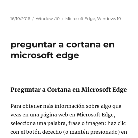
Argitaratze-
Kategoriak
Etiketak
16/10/2016
Windows 10
Microsoft Edge
,
Windows 10
data
preguntar a cortana en
microsoft edge
Preguntar a Cortana en Microsoft Edge
Para obtener más información sobre algo que
veas en una página web en Microsoft Edge,
selecciona una palabra, frase o imagen: haz clic
con el botón derecho (o mantén presionado) en