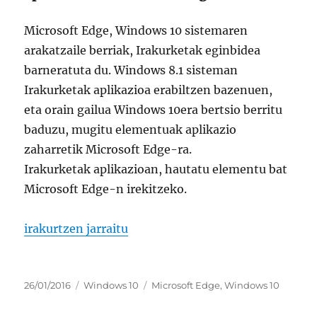
Microsoft Edge, Windows 10 sistemaren
arakatzaile berriak, Irakurketak eginbidea
barneratuta du. Windows 8.1 sisteman
Irakurketak aplikazioa erabiltzen bazenuen,
eta orain gailua Windows 10era bertsio berritu
baduzu, mugitu elementuak aplikazio
zaharretik Microsoft Edge-ra.
Irakurketak aplikazioan, hautatu elementu bat
Microsoft Edge-n irekitzeko.
“eraman elementuak irakurketak aplikaziotik micro
irakurtzen jarraitu
Argitaratze-
Kategoriak
Etiketak
26/01/2016
Windows 10
Microsoft Edge
,
Windows 10
data