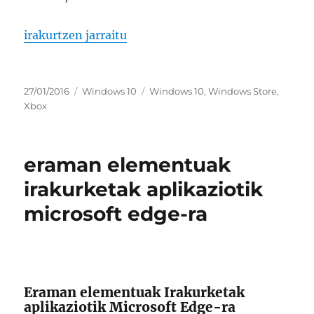
“aldatu windows dendaren eskualdea”
irakurtzen jarraitu
Argitaratze-
Kategoriak
Etiketak
27/01/2016
Windows 10
Windows 10
,
Windows Store
,
data
Xbox
eraman elementuak
irakurketak aplikaziotik
microsoft edge-ra
Eraman elementuak Irakurketak
aplikaziotik Microsoft Edge-ra