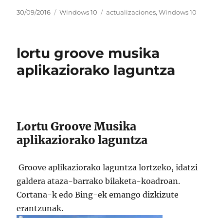
Argitaratze-
Kategoriak
Etiketak
30/09/2016
Windows 10
actualizaciones
,
Windows 10
data
lortu groove musika
aplikaziorako laguntza
Lortu Groove Musika
aplikaziorako laguntza
Groove aplikaziorako laguntza lortzeko, idatzi
galdera ataza-barrako bilaketa-koadroan.
Cortana-k edo Bing-ek emango dizkizute
erantzunak.