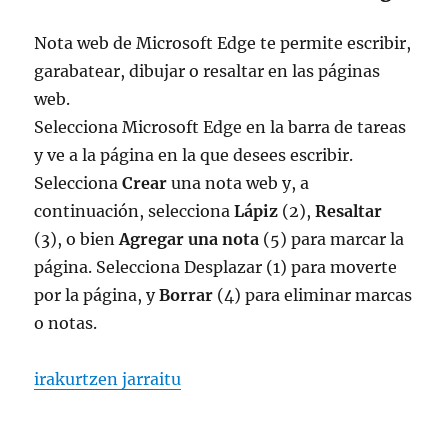
Nota web de Microsoft Edge te permite escribir,
garabatear, dibujar o resaltar en las páginas
web.
Selecciona Microsoft Edge en la barra de tareas
y ve a la página en la que desees escribir.
Selecciona
Crear
una nota web y, a
continuación, selecciona
Lápiz
(2),
Resaltar
(3), o bien
Agregar una nota
(5) para marcar la
página. Selecciona Desplazar (1) para moverte
por la página, y
Borrar
(4) para eliminar marcas
o notas.
“crear una nota web en microsoft edge”
irakurtzen jarraitu