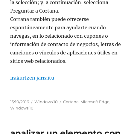
la selección; y, a continuación, selecciona
Preguntar a Cortana.
Cortana también puede ofrecerse
espontáneamente para ayudarte cuando
navegas, en lo relacionado con cupones o
información de contacto de negocios, letras de
canciones o vínculos de aplicaciones útiles en
sitios web relacionados.
“preguntar a cortana en microsoft edge”
irakurtzen jarraitu
Argitaratze-
Kategoriak
Etiketak
15/10/2016
Windows 10
Cortana
,
Microsoft Edge
,
data
Windows 10
analizar un elemento con