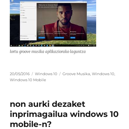
lortu groove musika aplikaziorako laguntza
Argitaratze-
Kategoriak
Etiketak
20/05/2016
Windows 10
Groove Musika
,
Windows 10
,
data
Windows 10 Mobile
non aurki dezaket
inprimagailua windows 10
mobile-n?