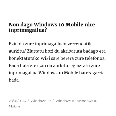
Non dago Windows 10 Mobile nire
inprimagailua?
Ezin da zure inprimagailuen zerrendatik
aurkitu? Ziurtatu hori du aktibatuta badago eta
konektatutako WiFi sare berera zure telefonoa.
Bada hala ere ezin da aurkitu, egiaztatu zure
inprimagailua Windows 10 Mobile bateragarria
bada.
Argitaratze-
Kategoriak
Etiketak
28/01/2016
Windows 10
Windows 10
,
Windows 10
data
Mobile