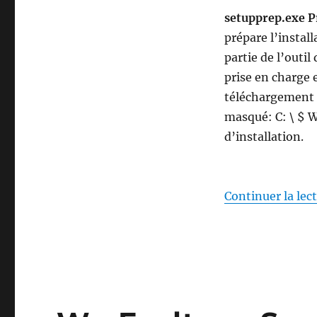
setupprep.exe 
prépare l’install
partie de l’outi
prise en charge 
téléchargement d
masqué: C: \ $ W
d’installation.
Continuer la lec