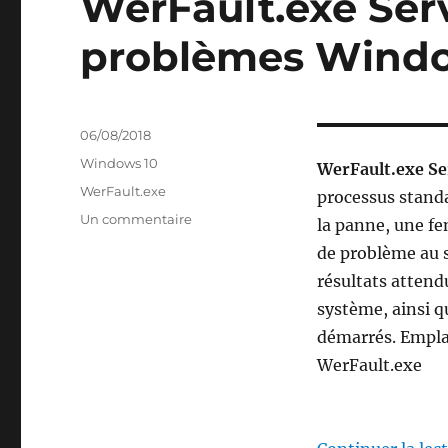
WerFault.exe Ser
problèmes Wind
Publié
06/08/2018
le
Catégories
Windows 10
WerFault.exe Se
Étiquettes
WerFault.exe
processus standa
sur
Un commentaire
la panne, une fe
WerFault.exe
de problème au s
Service
résultats attendu
de
rapports
système, ainsi q
de
démarrés. Empla
problèmes
WerFault.exe
Windows