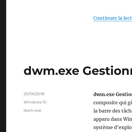
Continuer la lec
dwm.exe Gestionn
Publié
20/06/2018
dwm.exe Gestion
le
Catégories
Windows 10
composite qui gè
Étiquettes
dwm.exe
la barre des tâ
apparu dans Wind
système d’explo