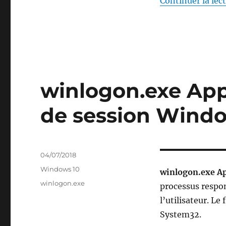
Continuer la lec
winlogon.exe App
de session Wind
Publié
04/07/2018
le
Catégories
Windows 10
winlogon.exe Ap
Étiquettes
winlogon.exe
processus respon
l’utilisateur. Le
System32.