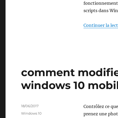
fonctionnement d
scripts dans Wi
Continuer la lec
comment modifier
windows 10 mobi
Publié
18/06/2017
Contrôlez ce que
le
Catégories
Windows 10
prenez une phot