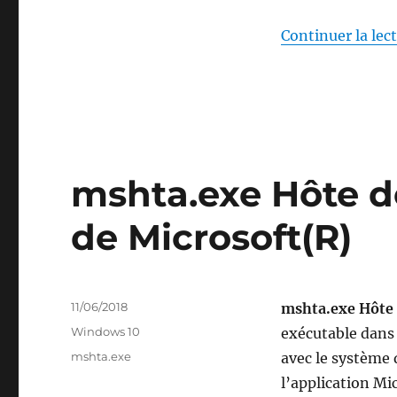
Continuer la lec
mshta.exe Hôte d
de Microsoft(R)
Publié
11/06/2018
mshta.exe Hôte 
le
Catégories
Windows 10
exécutable dans
Étiquettes
mshta.exe
avec le système 
l’application M