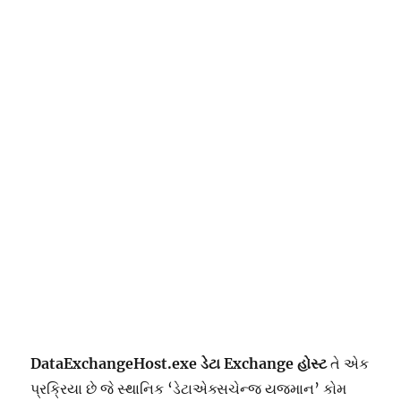
DataExchangeHost.exe ડેટા Exchange હોસ્ટ
તે એક
પ્રક્રિયા છે જે સ્થાનિક ‘ડેટાએક્સચેન્જ યજમાન’ કોમ