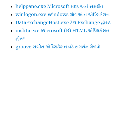
helppane.exe Microsoft મદદ અને સમર્થન
winlogon.exe Windows લૉગઑન એપ્લિકેશન
DataExchangeHost.exe ડેટા Exchange હોસ્ટ
mshta.exe Microsoft (R) HTML એપ્લિકેશન
હોસ્ટ
groove સંગીત એપ્લિકેશન વડે સમર્થન મેળવો