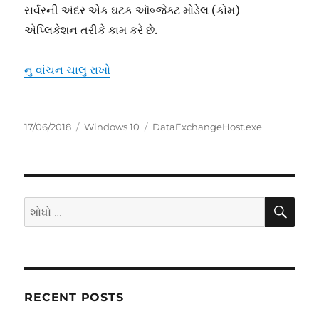
સર્વરની અંદર એક ઘટક ઑબ્જેક્ટ મોડેલ (કોમ)
એપ્લિકેશન તરીકે કામ કરે છે.
“DataExchangeHost.exe ડેટા Exchange હોસ્ટ”
નુ વાંચન ચાલુ રાખો
પોસ્ટ
કેટેગરીઓ
ટૅગ્સ
17/06/2018
Windows 10
DataExchangeHost.exe
કરવામાં
આવ્યું
શોધો
માટે
શોધો
:
RECENT POSTS