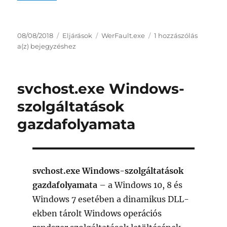
Közzétéve
Kategória
Címke
08/08/2018
Eljárások
WerFault.exe
1 hozzászólás
WerFault.exe
a(z)
bejegyzéshez
Windows
hibajelentés
svchost.exe Windows-
szolgáltatások
gazdafolyamata
svchost.exe Windows-szolgáltatások
gazdafolyamata
– a Windows 10, 8 és
Windows 7 esetében a dinamikus DLL-
ekben tárolt Windows operációs