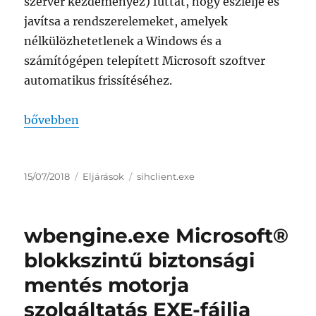
szerver kezdeményez) futtat, hogy észlelje és
javítsa a rendszerelemeket, amelyek
nélkülözhetetlenek a Windows és a
számítógépen telepített Microsoft szoftver
automatikus frissítéséhez.
„sihclient.exe SIH-ügyfél”
bővebben
Közzétéve
Kategória
Címke
15/07/2018
Eljárások
sihclient.exe
wbengine.exe Microsoft®
blokkszintű biztonsági
mentés motorja
szolgáltatás EXE-fájlja