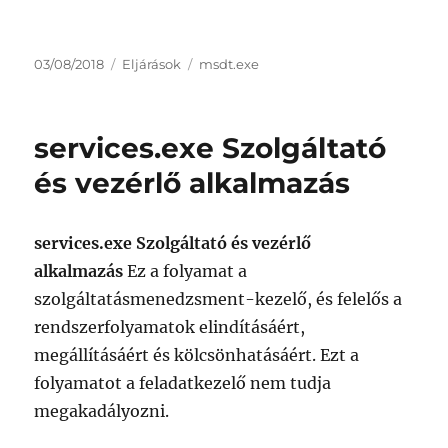
Közzétéve
Kategória
Címke
03/08/2018
Eljárások
msdt.exe
services.exe Szolgáltató
és vezérlő alkalmazás
services.exe Szolgáltató és vezérlő
alkalmazás
Ez a folyamat a
szolgáltatásmenedzsment-kezelő, és felelős a
rendszerfolyamatok elindításáért,
megállításáért és kölcsönhatásáért. Ezt a
folyamatot a feladatkezelő nem tudja
megakadályozni.