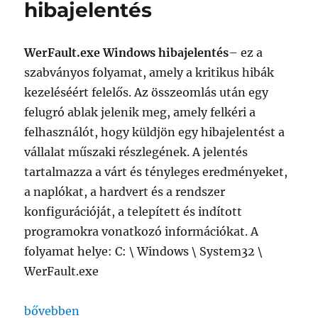
hibajelentés
WerFault.exe Windows hibajelentés
– ez a
szabványos folyamat, amely a kritikus hibák
kezeléséért felelős. Az összeomlás után egy
felugró ablak jelenik meg, amely felkéri a
felhasználót, hogy küldjön egy hibajelentést a
vállalat műszaki részlegének. A jelentés
tartalmazza a várt és tényleges eredményeket,
a naplókat, a hardvert és a rendszer
konfigurációját, a telepített és indított
programokra vonatkozó információkat. A
folyamat helye: C: \ Windows \ System32 \
WerFault.exe
„WerFault.exe Windows hibajelentés”
bővebben