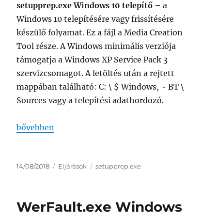
setupprep.exe Windows 10 telepítő
– a
Windows 10 telepítésére vagy frissítésére
készülő folyamat. Ez a fájl a Media Creation
Tool része. A Windows minimális verziója
támogatja a Windows XP Service Pack 3
szervizcsomagot. A letöltés után a rejtett
mappában található: C: \ $ Windows, ~ BT \
Sources vagy a telepítési adathordozó.
„setupprep.exe Windows 10 telepítő”
bővebben
Közzétéve
Kategória
Címke
14/08/2018
Eljárások
setupprep.exe
WerFault.exe Windows