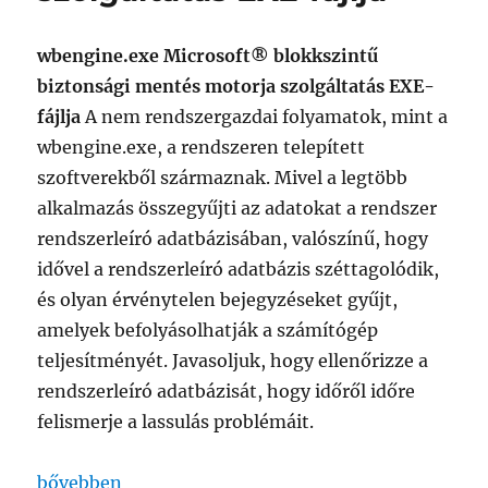
wbengine.exe Microsoft® blokkszintű
biztonsági mentés motorja szolgáltatás EXE-
fájlja
A nem rendszergazdai folyamatok, mint a
wbengine.exe, a rendszeren telepített
szoftverekből származnak. Mivel a legtöbb
alkalmazás összegyűjti az adatokat a rendszer
rendszerleíró adatbázisában, valószínű, hogy
idővel a rendszerleíró adatbázis széttagolódik,
és olyan érvénytelen bejegyzéseket gyűjt,
amelyek befolyásolhatják a számítógép
teljesítményét. Javasoljuk, hogy ellenőrizze a
rendszerleíró adatbázisát, hogy időről időre
felismerje a lassulás problémáit.
„wbengine.exe Microsoft® blokkszintű biztonsági m
bővebben