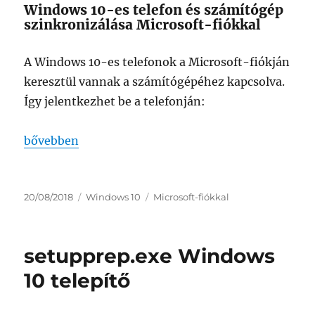
Windows 10-es telefon és számítógép
szinkronizálása Microsoft-fiókkal
A Windows 10-es telefonok a Microsoft-fiókján
keresztül vannak a számítógépéhez kapcsolva.
Így jelentkezhet be a telefonján:
„windowsos telefon és számítógép szinkronizálása 
bővebben
Közzétéve
Kategória
Címke
20/08/2018
Windows 10
Microsoft-fiókkal
setupprep.exe Windows
10 telepítő