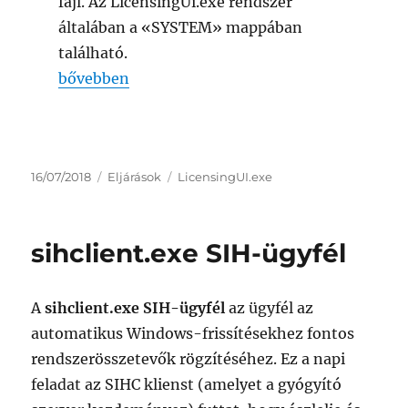
fájl. Az LicensingUi.exe rendszer
általában a «SYSTEM» mappában
található.
„LicensingUI.exe Licencelési kezelőfelület”
bővebben
Közzétéve
Kategória
Címke
16/07/2018
Eljárások
LicensingUI.exe
sihclient.exe SIH-ügyfél
A
sihclient.exe SIH-ügyfél
az ügyfél az
automatikus Windows-frissítésekhez fontos
rendszerösszetevők rögzítéséhez. Ez a napi
feladat az SIHC klienst (amelyet a gyógyító