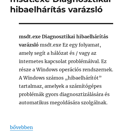
hibaelhárítás varázsló
msdt.exe Diagnosztikai hibaelhárítás
varázsló
msdt.exe Ez egy folyamat,
amely segít a hálózat és / vagy az
internetes kapcsolat problémáival. Ez
része a Windows operációs rendszernek.
A Windows számos „hibaelhárítót”
tartalmaz, amelyek a számítógépes
problémák gyors diagnosztizálására és
automatikus megoldására szolgálnak.
„msdt.exe Diagnosztikai hibaelhárítás varázsló”
bővebben