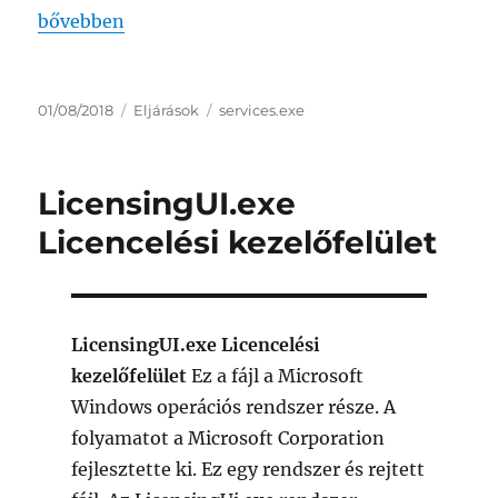
„services.exe Szolgáltató és vezérlő alkalmazás”
bővebben
Közzétéve
Kategória
Címke
01/08/2018
Eljárások
services.exe
LicensingUI.exe
Licencelési kezelőfelület
LicensingUI.exe Licencelési
kezelőfelület
Ez a fájl a Microsoft
Windows operációs rendszer része. A
folyamatot a Microsoft Corporation
fejlesztette ki. Ez egy rendszer és rejtett