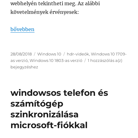
webhelyén tekintheti meg. Az alábbi
követelmények érvényesek:
„kijelzőre vonatkozó követelmények a hdr-videók 
bővebben
Közzétéve
Kategória
Címke
28/08/2018
Windows 10
hdr-videók
,
Windows 10 1709-
kijelzőr
as verzió
,
Windows 10 1803-as verzió
1 hozzászólás a(z)
vonatk
bejegyzéshez
követe
a
hdr-
windowsos telefon és
videók
lejátsz
számítógép
window
szinkronizálása
10-
ben
microsoft-fiókkal