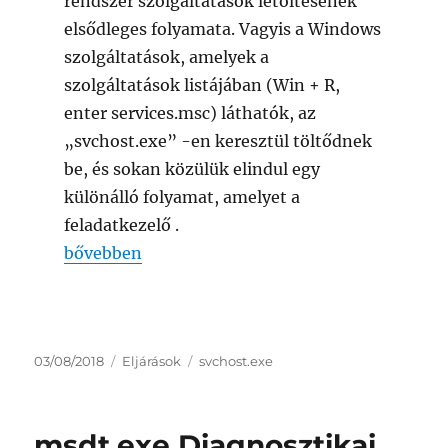
rendszer szolgáltatások letöltésének
elsődleges folyamata. Vagyis a Windows
szolgáltatások, amelyek a
szolgáltatások listájában (Win + R,
enter services.msc) láthatók, az
„svchost.exe” -en keresztül töltődnek
be, és sokan közülük elindul egy
különálló folyamat, amelyet a
feladatkezelő .
„svchost.exe Windows-szolgáltatások gazdafo
bővebben
Közzétéve
Kategória
Címke
03/08/2018
Eljárások
svchost.exe
msdt.exe Diagnosztikai