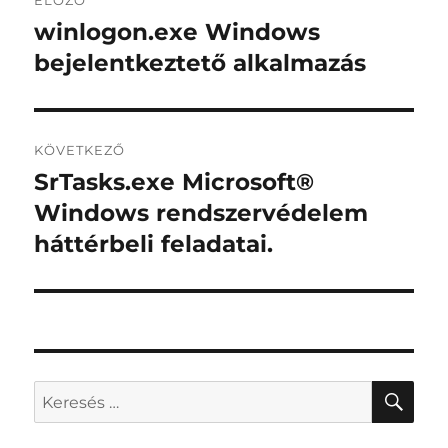
navigáció
winlogon.exe Windows
Korábbi
bejegyzés:
bejelentkeztető alkalmazás
KÖVETKEZŐ
SrTasks.exe Microsoft®
Következő
bejegyzés:
Windows rendszervédelem
háttérbeli feladatai.
KER
Keresés
a