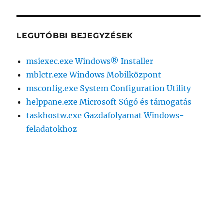
következő
kifejezésre:
LEGUTÓBBI BEJEGYZÉSEK
msiexec.exe Windows® Installer
mblctr.exe Windows Mobilközpont
msconfig.exe System Configuration Utility
helppane.exe Microsoft Súgó és támogatás
taskhostw.exe Gazdafolyamat Windows-
feladatokhoz