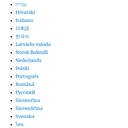
עברית
Hrvatski
Italiano
日本語
한국어
Latviešu valoda
Norsk Bokmål
Nederlands
Polski
Português
Română
Русский
Slovenčina
Slovenščina
Svenska
ไทย