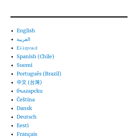
English
العربية
Ελληνικά
Spanish (Chile)
Suomi
Português (Brazil)
中文 (台灣)
български
Čeština
Dansk
Deutsch
Eesti
Français