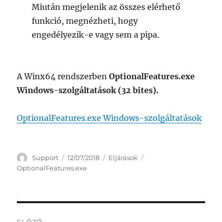
Miután megjelenik az összes elérhető
funkció, megnézheti, hogy
engedélyezik-e vagy sem a pipa.
A Winx64 rendszerben
OptionalFeatures.exe
Windows-szolgáltatások (32 bites).
OptionalFeatures.exe Windows-szolgáltatások
Szerző
Közzétéve
Kategória
Címke
Support
12/07/2018
Eljárások
OptionalFeatures.exe
Bejegyzés
ELŐZŐ