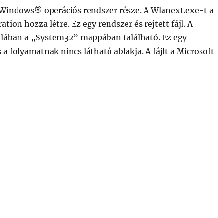
Windows® operációs rendszer része. A Wlanext.exe-t a
tion hozza létre. Ez egy rendszer és rejtett fájl. A
alában a „System32” mappában található. Ez egy
 a folyamatnak nincs látható ablakja. A fájlt a Microsoft
ndows 802.11 vezeték nélküli LAN-bővítési keretrendsz