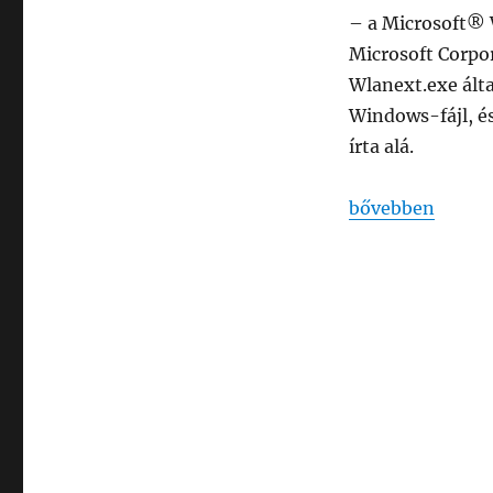
– a Microsoft® 
Microsoft Corpora
Wlanext.exe ált
Windows-fájl, és
írta alá.
„wlanext.exe Wi
bővebben