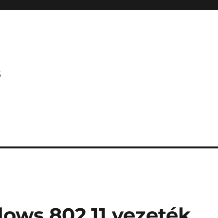
s
ows 802.11 vezeték