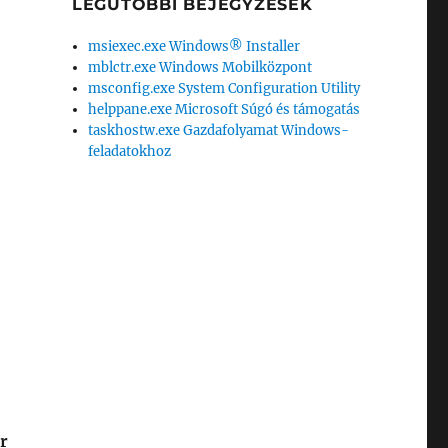
LEGUTÓBBI BEJEGYZÉSEK
msiexec.exe Windows® Installer
mblctr.exe Windows Mobilközpont
msconfig.exe System Configuration Utility
helppane.exe Microsoft Súgó és támogatás
taskhostw.exe Gazdafolyamat Windows-
feladatokhoz
r