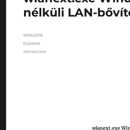
nélküli LAN-bővít
Közzétéve
16/06/2018
Kategória
Eljárások
Címke
wlanext.exe
wlanext.exe Win