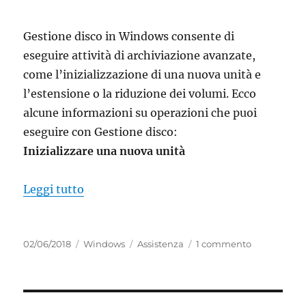
Gestione disco in Windows consente di
eseguire attività di archiviazione avanzate,
come l’inizializzazione di una nuova unità e
l’estensione o la riduzione dei volumi. Ecco
alcune informazioni su operazioni che puoi
eseguire con Gestione disco:
Inizializzare una nuova unità
“gestione disco in windows 10”
Leggi tutto
Pubblicato
Categorie
Tag
su
02/06/2018
Windows
Assistenza
1 commento
il
gestione
disco
in
windows