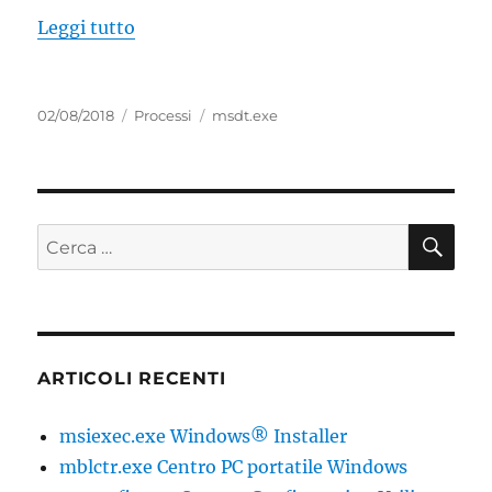
“msdt.exe Risoluzione guidata problemi 
Leggi tutto
Pubblicato
Categorie
Tag
02/08/2018
Processi
msdt.exe
il
CE
Cerca:
ARTICOLI RECENTI
msiexec.exe Windows® Installer
mblctr.exe Centro PC portatile Windows