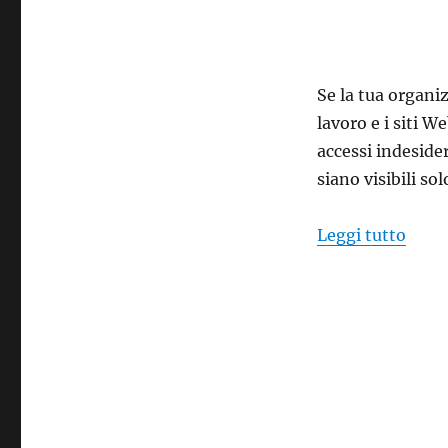
Se la tua organi
lavoro e i siti W
accessi indesider
siano visibili so
“decr
Leggi tutto