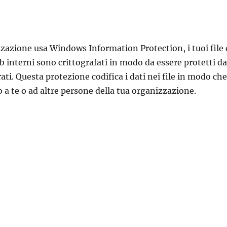
zzazione usa Windows Information Protection, i tuoi file 
eb interni sono crittografati in modo da essere protetti da
ati. Questa protezione codifica i dati nei file in modo che
lo a te o ad altre persone della tua organizzazione.
ittografare un file crittografato da un’organizzazione”