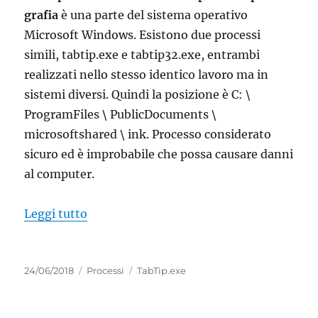
grafia
è una parte del sistema operativo
Microsoft Windows. Esistono due processi
simili, tabtip.exe e tabtip32.exe, entrambi
realizzati nello stesso identico lavoro ma in
sistemi diversi. Quindi la posizione è C: \
ProgramFiles \ PublicDocuments \
microsoftshared \ ink. Processo considerato
sicuro ed è improbabile che possa causare danni
al computer.
“TabTip.exe Tastiera virtuale e pannello 
Leggi tutto
Pubblicato
Categorie
Tag
24/06/2018
Processi
TabTip.exe
il