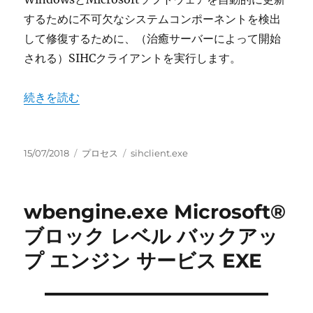
するために不可欠なシステムコンポーネントを検出
して修復するために、（治癒サーバーによって開始
される）SIHCクライアントを実行します。
“sihclient.exe SIH クライアント” の
続きを読む
投
カ
タ
15/07/2018
プロセス
sihclient.exe
稿
テ
グ
日:
ゴ
リ
wbengine.exe Microsoft®
ー
ブロック レベル バックアッ
プ エンジン サービス EXE