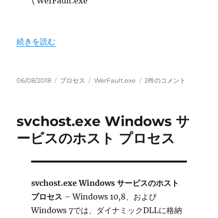
\ WerFault.exe
“WerFault.exe Windows 問題レポート” の
続きを読む
投
カ
タ
WerFault.exe
06/08/2018
プロセス
WerFault.exe
2件のコメント
稿
テ
グ
Windows
日:
ゴ
問
リ
題
svchost.exe Windows サ
ー
レ
ポ
ービスのホスト プロセス
ー
ト
へ
の
svchost.exe Windows サービスのホスト
プロセス
– Windows 10,8、および
Windows 7では、ダイナミックDLLに格納