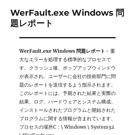
リ
セ
WerFault.exe Windows 問
ー
ッ
ト
題レポート
ア
ッ
プ
へ
WerFault.exe Windows 問題レポート
の
– 重
大なエラーを処理する標準的なプロセスで
す。クラッシュ後、ポップアップウィンドウ
が表示され、ユーザーに会社の技術部門に問
題のレポートを送信するよう指示されます。
このレポートには、予期された結果と実際の
結果、ログ、ハードウェアとシステム構成、
インストールされたプログラムと開始された
プログラムに関する情報が含まれています。
プロセスの場所C：\ Windows \ System32