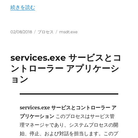
“msdt.exe 診断トラブルシューティング ウィザード” の
続きを読む
投
カ
タ
02/08/2018
プロセス
msdt.exe
稿
テ
グ
日:
ゴ
リ
services.exe サービスとコ
ー
ントローラー アプリケーシ
ョン
services.exe サービスとコントローラー ア
プリケーション
このプロセスはサービス管
理マネージャであり、システムプロセスの開
始、停止、および対話を担当します。このプ