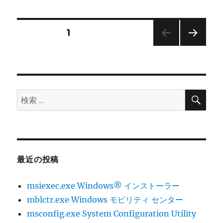
日:
ゴ
Windows
リ
シ
ー
ス
投
固定ページ
1
テ
ム
次の
稿
の
ペー
保
ジ
ナ
護
の
検
検
バ
ビ
索
索:
ッ
ク
ゲ
グ
ラ
ー
ウ
最近の投稿
ン
ド
シ
タ
msiexec.exe Windows® インストーラー
ス
ョ
mblctr.exe Windows モビリティ センター
ク。
msconfig.exe System Configuration Utility
へ