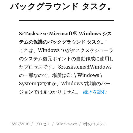
バックグラウンド タスク。
ン
ス
リ
バ
ー
SrTasks.exe Microsoft® Windows シス
ス
テムの保護のバックグラウンド タスク。
ア
–
ダ
これは、Windows 10がタスクスケジューラ
プ
のシステム復元ポイントの自動作成に使用し
タ
たプロセスです。 Srtasks.exeはWindows
ー
へ
の一部なので、場所はC：\ Windows \
の
System32ですが、Windows 7以前のバー
“SrTasks.exe M
ジョンでは見つかりません。
続きを読む
投
カ
タ
SrTasks.exe
13/07/2018
プロセス
SrTasks.exe
1件のコメント
稿
テ
グ
Microsoft®