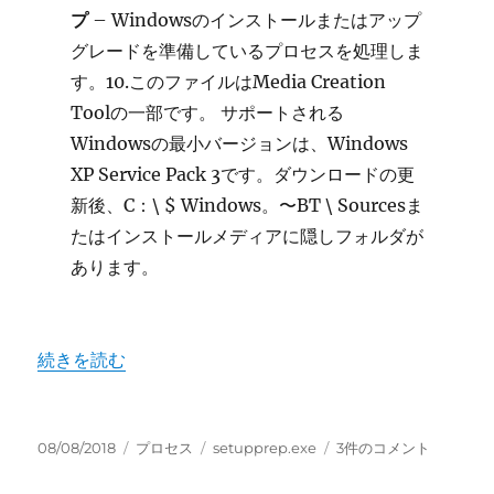
プ
– Windowsのインストールまたはアップ
グレードを準備しているプロセスを処理しま
す。10.このファイルはMedia Creation
Toolの一部です。 サポートされる
Windowsの最小バージョンは、Windows
XP Service Pack 3です。ダウンロードの更
新後、C：\ $ Windows。〜BT \ Sourcesま
たはインストールメディアに隠しフォルダが
あります。
“setupprep.exe Windows 10 セットアップ” の
続きを読む
投
カ
タ
setupprep.exe
08/08/2018
プロセス
setupprep.exe
3件のコメント
稿
テ
グ
Windows
日:
ゴ
10