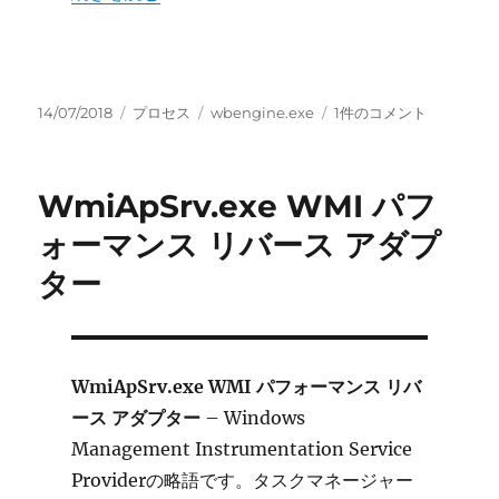
投
カ
タ
wbengine.exe
14/07/2018
プロセス
wbengine.exe
1件のコメント
稿
テ
グ
Microsoft®
日:
ゴ
ブ
リ
ロ
WmiApSrv.exe WMI パフ
ー
ッ
ク
ォーマンス リバース アダプ
レ
ター
ベ
ル
バ
ッ
ク
WmiApSrv.exe WMI パフォーマンス リバ
ア
ース アダプター
– Windows
ッ
プ
Management Instrumentation Service
エ
Providerの略語です。タスクマネージャー
ン