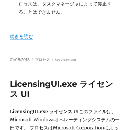
ロセスは、タスクマネージャによって停止す
ることはできません。
“services.exe サービスとコントローラー アプリケーショ
続きを読む
投
カ
タ
01/08/2018
プロセス
services.exe
稿
テ
グ
日:
ゴ
リ
LicensingUI.exe ライセン
ー
ス UI
LicensingUI.exe ライセンス UI
このファイルは、
Microsoft Windowsオペレーティングシステムの一
部です。 プロセスはMicrosoft Corporationによっ