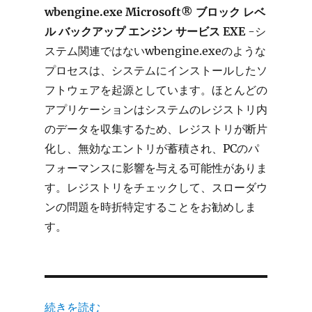
wbengine.exe Microsoft® ブロック レベ
ル バックアップ エンジン サービス EXE
-シ
ステム関連ではないwbengine.exeのような
プロセスは、システムにインストールしたソ
フトウェアを起源としています。ほとんどの
アプリケーションはシステムのレジストリ内
のデータを収集するため、レジストリが断片
化し、無効なエントリが蓄積され、PCのパ
フォーマンスに影響を与える可能性がありま
す。レジストリをチェックして、スローダウ
ンの問題を時折特定することをお勧めしま
す。
“wbengine.exe Microsoft® ブロック レベル 
続きを読む