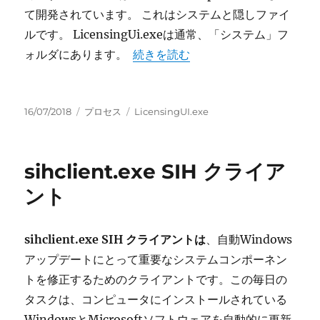
て開発されています。 これはシステムと隠しファイ
ルです。 LicensingUi.exeは通常、「システム」フ
“LicensingUI.exe ライセンス UI”
ォルダにあります。
続きを読む
投
カ
タ
16/07/2018
プロセス
LicensingUI.exe
稿
テ
グ
日:
ゴ
リ
sihclient.exe SIH クライア
ー
ント
sihclient.exe SIH クライアントは
、自動Windows
アップデートにとって重要なシステムコンポーネン
トを修正するためのクライアントです。この毎日の
タスクは、コンピュータにインストールされている
WindowsとMicrosoftソフトウェアを自動的に更新