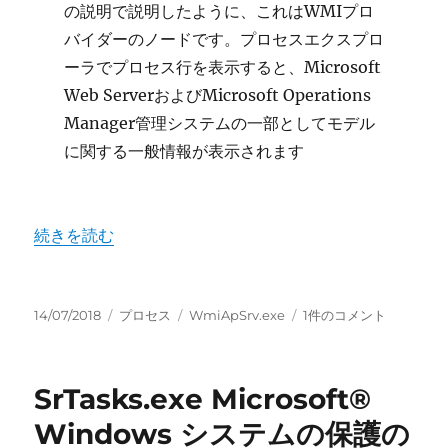
の説明で説明したように、これはWMIプロ
ジ
ン
バイダーのノードです。プロセスエクスプロ
サ
ーラでプロセス行を表示すると、Microsoft
ー
Web ServerおよびMicrosoft Operations
ビ
ス
Manager管理システムの一部としてモデル
EXE
に関する一般情報が表示されます
へ
の
“WmiApSrv.exe WMI パフォーマンス リバース アダプ
続きを読む
投
カ
タ
WmiApSrv.exe
14/07/2018
プロセス
WmiApSrv.exe
1件のコメント
稿
テ
グ
WMI
日:
ゴ
パ
リ
フ
SrTasks.exe Microsoft®
ー
ォ
ー
Windows システムの保護の
マ