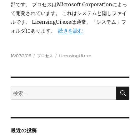
部です。 プロセスはMicrosoft Corporationによっ
て開発されています。 これはシステムと隠しファイ
ルです。 LicensingUi.exeは通常、「システム」フ
“LicensingUI.exe ライセンス UI”
ォルダにあります。
続きを読む
投
カ
タ
16/07/2018
プロセス
LicensingUI.exe
稿
テ
グ
日:
ゴ
リ
ー
検
検
索
索:
最近の投稿