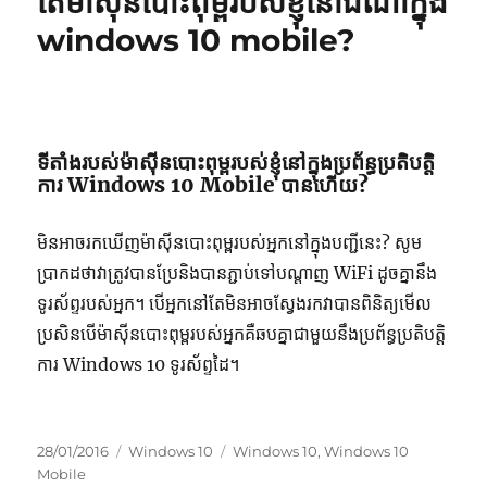
តើម៉ាស៊ីនបោះពុម្ពរបស់ខ្ញុំនៅឯណាក្នុង
windows 10 mobile?
ទីតាំងរបស់ម៉ាស៊ីនបោះពុម្ពរបស់ខ្ញុំនៅក្នុងប្រព័ន្ធប្រតិបត្តិ
ការ Windows 10 Mobile បានហើយ?
មិនអាចរកឃើញម៉ាស៊ីនបោះពុម្ពរបស់អ្នកនៅក្នុងបញ្ជីនេះ? សូម
ប្រាកដថាវាត្រូវបានប្រែនិងបានភ្ជាប់ទៅបណ្តាញ WiFi ដូចគ្នានឹង
ទូរស័ព្ទរបស់អ្នក។ បើអ្នកនៅតែមិនអាចស្វែងរកវាបានពិនិត្យមើល
ប្រសិនបើម៉ាស៊ីនបោះពុម្ពរបស់អ្នកគឺឆបគ្នាជាមួយនឹងប្រព័ន្ធប្រតិបត្តិ
ការ Windows 10 ទូរស័ព្ទដៃ។
Posted
Categories
Tags
28/01/2016
Windows 10
Windows 10
,
Windows 10
on
Mobile