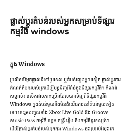
ផ្លាស់​ប្ដូរ​តំបន់​របស់​អ្នក​សម្រាប់​ទីផ្សារ​
កម្មវិធី windows
ក្នុង Windows
ប្រសិន​បើ​អ្នក​ផ្លាស់​ទី​ទៅ​ប្រទេស ឬ​តំបន់​ផ្សេង​មួយ​ទៀត ផ្លាស់​ប្ដូរ​ការ​
កំណត់​តំបន់​របស់​អ្នក​ដើម្បី​បន្ត​ទិញ​អីវ៉ាន់​ក្នុង​ទី​ផ្សារ​កម្មវិធី។ កំណត់​
សម្គាល់៖ ផលិត​ផល​ភាគ​ច្រើន​ដែល​បាន​ទិញ​ពី​ទី​ផ្សារ​កម្មវិធី
Windows ក្នុង​តំបន់​មួយ​នឹង​មិន​ដំណើរការ​នៅ​តំបន់​មួយ​ទៀត​
ទេ។ នេះ​រួម​បញ្ចូល​ទាំង Xbox Live Gold និង Groove
Music Pass កម្មវិធី ហ្គេម តន្ត្រី រឿង និង​កម្មវិធី​ទូរទស្សន៍។
ដើម្បី​ផ្លាស់​ប្ដូរ​តំបន់​របស់​អ្នក​ក្នុង Windows ក្នុង​ប្រអប់​ស្វែង​រក