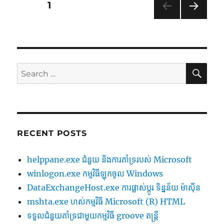
Posts
PAGE
1
NEXT
navigation
PAG
E
SE
Search
for:
RECENT POSTS
helppane.exe ជំនួយ និងការគាំទ្ររបស់ Microsoft
winlogon.exe កម្មវិធីឡុកចូល Windows
DataExchangeHost.exe ការផ្លាស់ប្តូរ ទិន្នន័យ ម៉ាស៊ីន
mshta.exe ហស់កម្មវិធី Microsoft (R) HTML
ទទួល​ជំនួយ​គាំទ្រ​ជាមួយ​កម្មវិធី groove តន្ត្រី