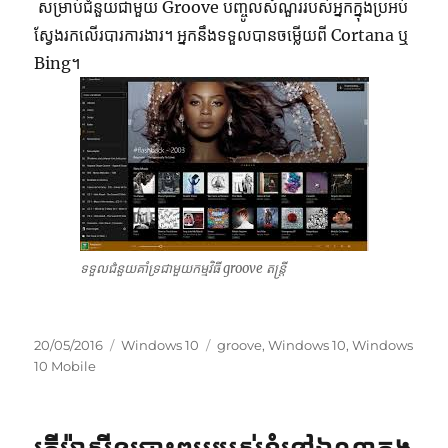
សម្រាប់ជំនួយជាមួយ Groove បញ្ចូលសំណួររបស់អ្នកក្នុងប្រអប់
ស្វែងរកលើរបារការងារ។ អ្នកនឹងទទួលបានចម្លើយពី Cortana ឬ
Bing។
ទទួលជំនួយគាំទ្រជាមួយកម្មវិធី groove តន្ត្រី
Posted
Categories
Tags
20/05/2016
Windows 10
groove
,
Windows 10
,
Windows
on
10 Mobile