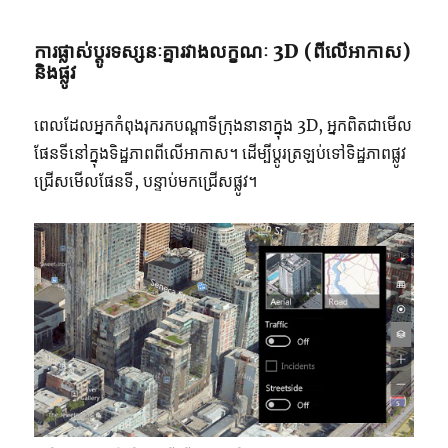
ការផ្លាស់ប្តូរទស្សនៈគ្នារវាងលក្ខណៈ 3D (ពីលើអាកាស)
និងផ្លូវ
ពេលដែលអ្នកកំពុងរុករកបណ្តាទីក្រុងនានាក្នុង 3D, អ្នកពិតជាមើល
ផែនទីនៅក្នុងទិដ្ឋភាពពីលើអាកាស។ ដើម្បីប្តូរត្រឡប់ទៅទិដ្ឋភាពផ្លូវ
ជ្រើសមើលផែនទី, បន្ទាប់មកជ្រើសផ្លូវ។