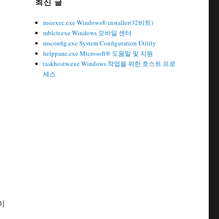
최신 글
msiexec.exe Windows® installer(32비트)
mblctr.exe Windows 모바일 센터
msconfig.exe System Configuration Utility
helppane.exe Microsoft® 도움말 및 지원
taskhostw.exe Windows 작업을 위한 호스트 프로
세스
이