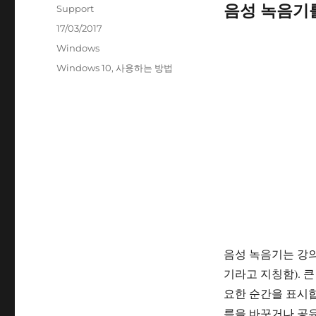
음성 녹음기
글
Support
쓴
작
17/03/2017
이
성
카
Windows
일
테
태
Windows 10
,
사용하는 방법
자
고
그
리
음성 녹음기는 강의
기라고 지칭함). 
요한 순간을 표시합
름을 바꾸거나 공유