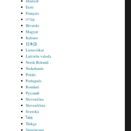
Deutsch
Eesti
Français
עברית
Hrvatski
Magyar
Italiano
日本語
Lietuviškai
Latviešu valoda
Norsk Bokmål
Nederlands
Polski
Português
Română
Русский
Slovenčina
Slovenščina
Svenska
ไทย
Türkçe
Українська