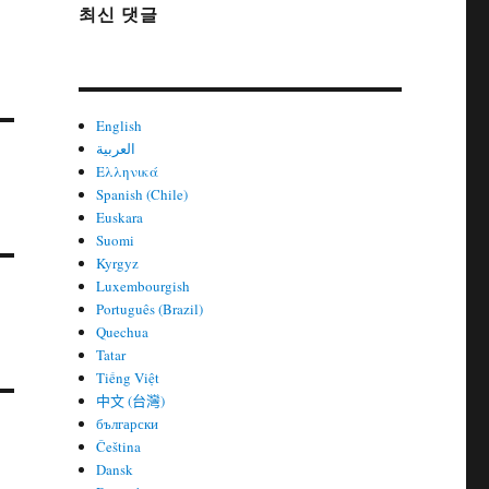
최신 댓글
English
العربية
Ελληνικά
.
Spanish (Chile)
Euskara
Suomi
Kyrgyz
Luxembourgish
Português (Brazil)
Quechua
Tatar
Tiếng Việt
中文 (台灣)
български
Čeština
Dansk