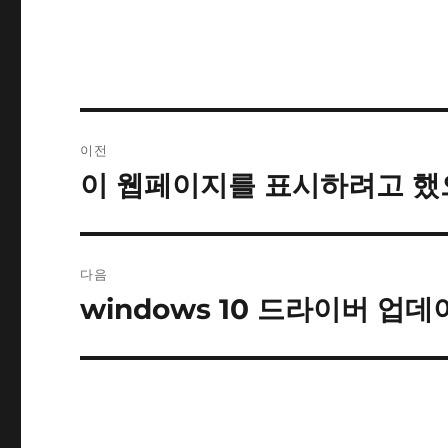
글
이전
내
이 웹페이지를 표시하려고 했으
이
전
비
글:
게
다음
이
windows 10 드라이버 업
다
음
션
글: