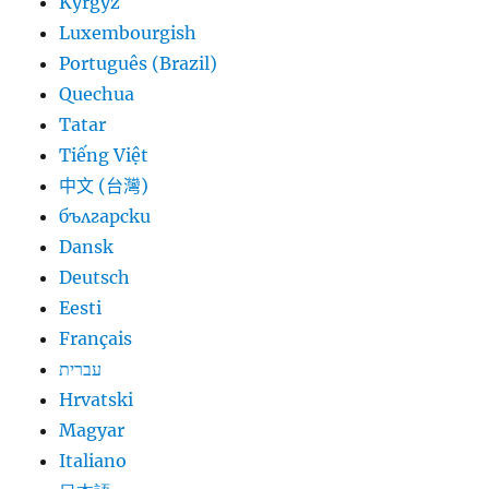
Kyrgyz
Luxembourgish
Português (Brazil)
Quechua
Tatar
Tiếng Việt
中文 (台灣)
български
Dansk
Deutsch
Eesti
Français
עברית
Hrvatski
Magyar
Italiano