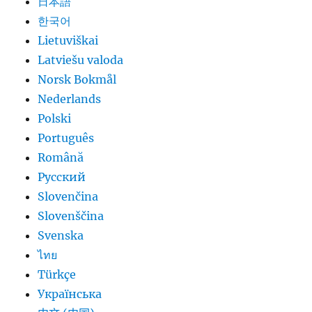
日本語
한국어
Lietuviškai
Latviešu valoda
Norsk Bokmål
Nederlands
Polski
Português
Română
Русский
Slovenčina
Slovenščina
Svenska
ไทย
Türkçe
Українська