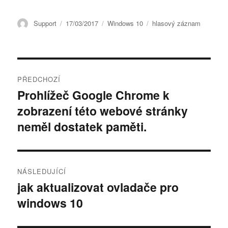
Autor:
Publikováno:
Rubriky:
Štítky:
Support
17/03/2017
Windows 10
hlasový záznam
Post
PŘEDCHOZÍ
navigation
Prohlížeč Google Chrome k
Předchozí
zobrazení této webové stránky
příspěvek:
neměl dostatek paměti.
NÁSLEDUJÍCÍ
jak aktualizovat ovladače pro
Následující
windows 10
příspěvek: