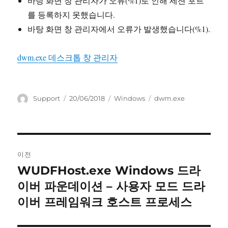
바탕 화면 창 관리자가 오류(%1)로 인해 세션 포트
를 등록하지 못했습니다.
바탕 화면 창 관리자에서 오류가 발생했습니다(%1).
dwm.exe 데스크톱 창 관리자
글
작
카
태
Support
20/06/2018
Windows
dwm.exe
쓴
성
테
그
이
일
고
자
리
글
이전
내
WUDFHost.exe Windows 드라
이
전
이버 파운데이션 – 사용자 모드 드라
비
글:
이버 프레임워크 호스트 프로세스
게