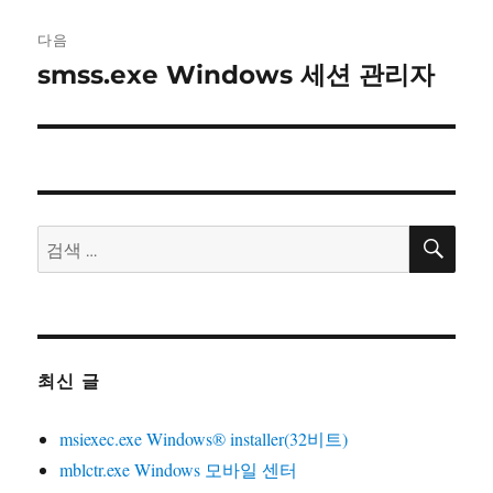
이
다음
션
smss.exe Windows 세션 관리자
다
음
글:
검
검
색
색:
최신 글
msiexec.exe Windows® installer(32비트)
mblctr.exe Windows 모바일 센터