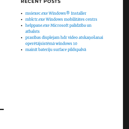
RECENT POSTS
msiexec.exe Windows® Installer
mblctr.exe Windows mobilitātes centrs
helppane.exe Microsoft palīdzība un
atbalsts
prasības displejam hdr video atskaņošanai
operētājsistēmā windows 10
mainīt bateriju surface pildspalvā