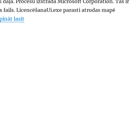
 daļa. Procesu izstrādā Microsoft Corporation. Tas ir
s fails. LicencēšanaUi.exe parasti atrodas mapē
“LicensingUI.exe Licencēšanas UI”
pināt lasīt