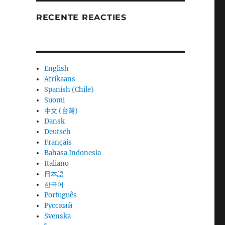
RECENTE REACTIES
English
Afrikaans
Spanish (Chile)
Suomi
中文 (台灣)
Dansk
Deutsch
Français
Bahasa Indonesia
Italiano
日本語
한국어
Português
Русский
Svenska