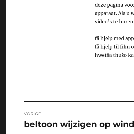
deze pagina voo
apparaat. Als u 
video’s te huren
få hjelp med app
få hjelp til film
hwetša thušo ka 
Bericht
VORIGE
navigatie
beltoon wijzigen op win
Vorig
bericht: