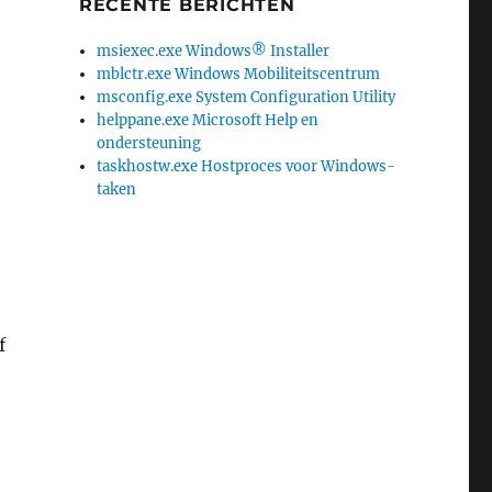
RECENTE BERICHTEN
msiexec.exe Windows® Installer
mblctr.exe Windows Mobiliteitscentrum
msconfig.exe System Configuration Utility
helppane.exe Microsoft Help en
ondersteuning
taskhostw.exe Hostproces voor Windows-
taken
f