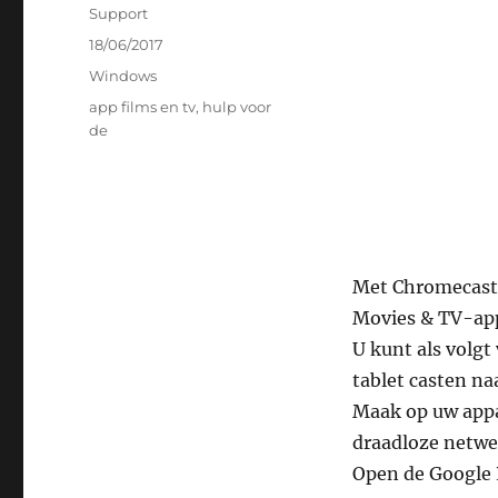
Auteur
Support
Geplaatst
18/06/2017
op
Categorieën
Windows
Tags
app films en tv
,
hulp voor
de
Met Chromecast 
Movies & TV-app 
U kunt als volgt
tablet casten na
Maak op uw appa
draadloze netwe
Open de Google 