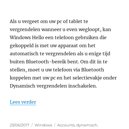
Als u vergeet om uw pc of tablet te
vergrendelen wanneer u even wegloopt, kan
Windows Hello een telefoon gebruiken die
gekoppeld is met uw apparaat om het
automatisch te vergrendelen als u enige tijd
buiten Bluetooth-bereik bent. Om dit in te
stellen, moet u uw telefoon via Bluetooth
koppelen met uw pc en het selectievakje onder
Dynamisch vergrendelen inschakelen.
“dynamisch vergrendelen in windows 10
Lees verder
Geplaatst
Categorieën
Tags
23/06/2017
Windows
Accounts
,
dynamisch
,