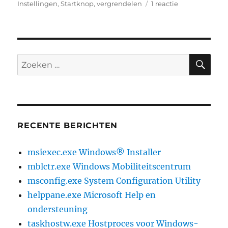
op
op
Instellingen
,
Startknop
,
vergrendelen
1 reactie
dynamisch
vergrendelen
in
windows
10
ZO
Zoeken
gebruiken
naar:
RECENTE BERICHTEN
msiexec.exe Windows® Installer
mblctr.exe Windows Mobiliteitscentrum
msconfig.exe System Configuration Utility
helppane.exe Microsoft Help en
ondersteuning
taskhostw.exe Hostproces voor Windows-