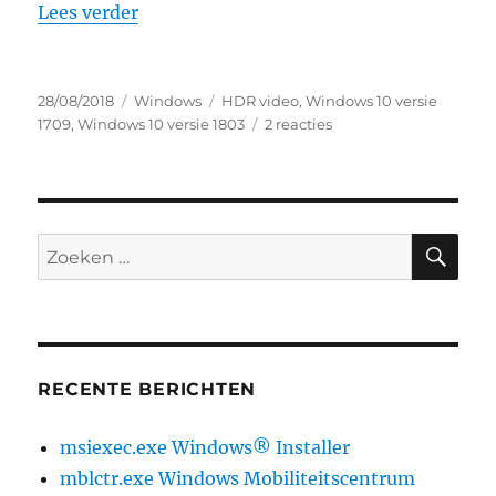
“beeldschermvereisten voor hdr-video 
Lees verder
Geplaatst
Categorieën
Tags
28/08/2018
Windows
HDR video
,
Windows 10 versie
op
op
1709
,
Windows 10 versie 1803
2 reacties
beeldschermvereisten
voor
hdr-
video
in
ZO
Zoeken
windows
naar:
10
RECENTE BERICHTEN
msiexec.exe Windows® Installer
mblctr.exe Windows Mobiliteitscentrum