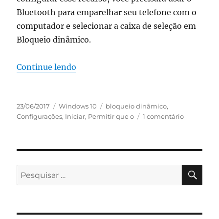
Bluetooth para emparelhar seu telefone com o
computador e selecionar a caixa de seleção em
Bloqueio dinâmico.
“como usar o bloqueio dinâmico no 
Continue lendo
Publicado
Categorias
Tags
23/06/2017
Windows 10
bloqueio dinâmico
,
em
em
Configurações
,
Iniciar
,
Permitir que o
1 comentário
como
usar
o
bloqueio
dinâmico
PES
Pesquisar
no
por:
windows
10