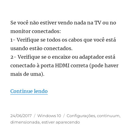
Se você não estiver vendo nada na TV ou no
monitor conectados:
1- Verifique se todos os cabos que você está
usando estão conectados.
2- Verifique se o encaixe ou adaptador está
conectado à porta HDMI correta (pode haver
mais de uma).
“como se conectar ao continuum par
Continue lendo
Publicado
Categorias
Tags
24/06/2017
Windows 10
Configurações
,
continuum
,
em
dimensionada
,
estiver aparecendo