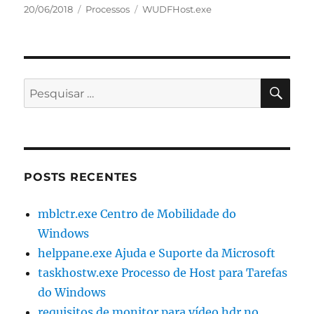
Publicado
Categorias
Tags
20/06/2018
Processos
WUDFHost.exe
em
PES
Pesquisar
por:
POSTS RECENTES
mblctr.exe Centro de Mobilidade do
Windows
helppane.exe Ajuda e Suporte da Microsoft
taskhostw.exe Processo de Host para Tarefas
do Windows
requisitos de monitor para vídeo hdr no