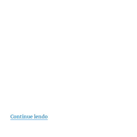
“WUDFHost.exe Windows Driver Found
Continue lendo