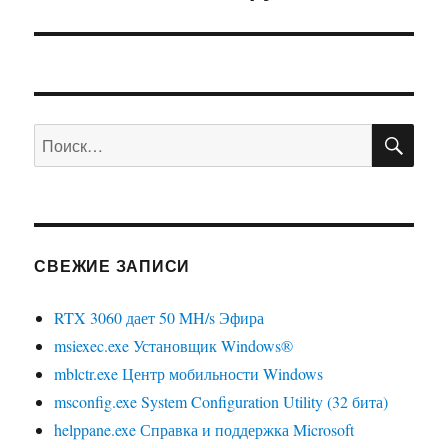
запись:
ПО
Искать:
СВЕЖИЕ ЗАПИСИ
RTX 3060 дает 50 MH/s Эфира
msiexec.exe Установщик Windows®
mblctr.exe Центр мобильности Windows
msconfig.exe System Configuration Utility (32 бита)
helppane.exe Справка и поддержка Microsoft