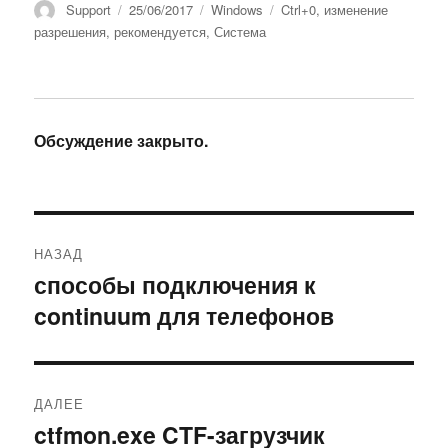
Автор
Опубликовано
Рубрики
Метки
Support
25/06/2017
Windows
Ctrl+0
,
изменение
разрешения
,
рекомендуется
,
Система
Обсуждение закрыто.
Навигация
НАЗАД
по
способы подключения к
Предыдущая
continuum для телефонов
запись:
записям
ДАЛЕЕ
ctfmon.exe CTF-загрузчик
Следующая