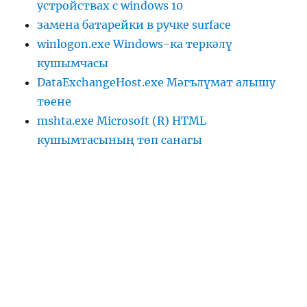
устройствах с windows 10
замена батарейки в ручке surface
winlogon.exe Windows-ка теркәлү
кушымчасы
DataExchangeHost.exe Мәгълүмат алышу
төене
mshta.exe Microsoft (R) HTML
кушымтасының төп санагы