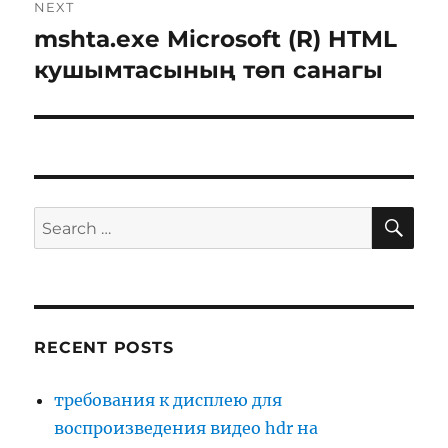
NEXT
mshta.exe Microsoft (R) HTML
Next
post:
кушымтасының төп санагы
SE
Search
for:
RECENT POSTS
требования к дисплею для
воспроизведения видео hdr на