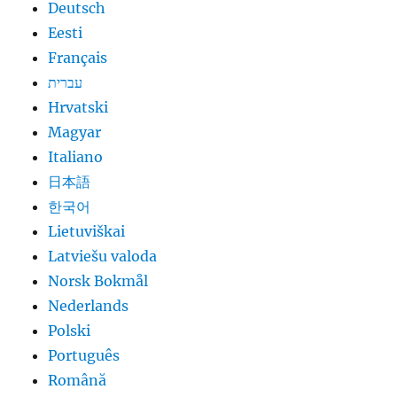
Deutsch
Eesti
Français
עברית
Hrvatski
Magyar
Italiano
日本語
한국어
Lietuviškai
Latviešu valoda
Norsk Bokmål
Nederlands
Polski
Português
Română