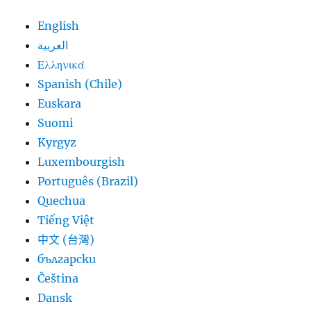
English
العربية
Ελληνικά
Spanish (Chile)
Euskara
Suomi
Kyrgyz
Luxembourgish
Português (Brazil)
Quechua
Tiếng Việt
中文 (台灣)
български
Čeština
Dansk