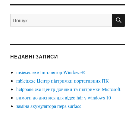
ШУ
Пошук
за
запитом:
НЕДАВНІ ЗАПИСИ
msiexec.exe Інсталятор Windows®
mblctr.exe Центр підтримки портативних ПК
helppane.exe Центр довідки та підтримки Microsoft
вимоги до дисплея для відео hdr у windows 10
заміна акумулятора пера surface