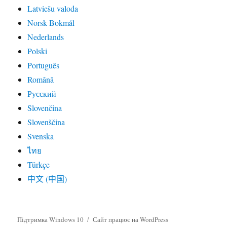
Latviešu valoda
Norsk Bokmål
Nederlands
Polski
Português
Română
Русский
Slovenčina
Slovenščina
Svenska
ไทย
Türkçe
中文 (中国)
Підтримка Windows 10
Сайт працює на WordPress