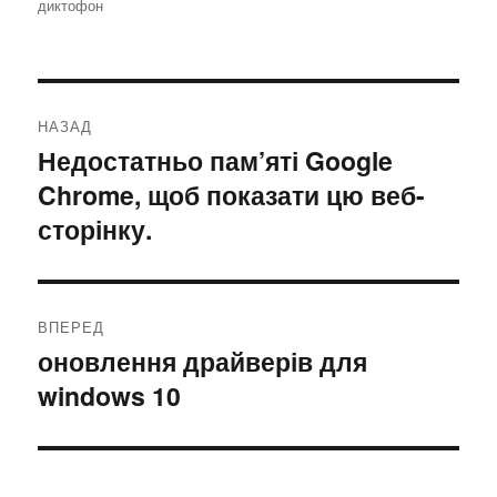
диктофон
Навігація
НАЗАД
записів
Недостатньо пам’яті Google
Попередній
Chrome, щоб показати цю веб-
запис:
сторінку.
ВПЕРЕД
оновлення драйверів для
Наступний
windows 10
запис: