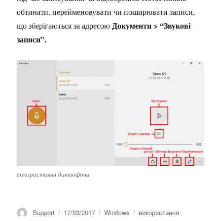
обтинати, перейменовувати чи поширювати записи,
Документи > “Звукові
що зберігаються за адресою
записи”.
використання диктофона
Автор
Оприлюднено
Категорії
Позначки
Support
17/03/2017
Windows
використання