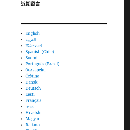
近期留言
English
العربية
Ελληνικά
Spanish (Chile)
Suomi
Português (Brazil)
български
Čeština
Dansk
Deutsch
Eesti
Français
עברית
Hrvatski
Magyar
Italiano