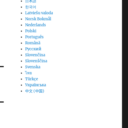
日本語
한국어
Latviešu valoda
Norsk Bokmål
Nederlands
Polski
Português
Română
Русский
Slovenčina
Slovenščina
Svenska
ไทย
Türkçe
Українська
中文 (中国)