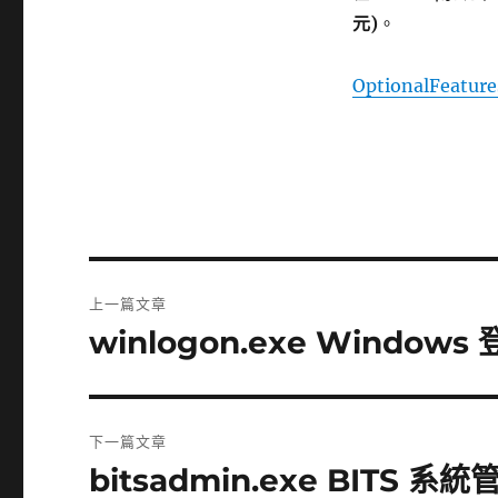
元)
。
OptionalFeatur
文
上一篇文章
章
winlogon.exe Window
上
一
導
篇
覽
文
下一篇文章
章:
bitsadmin.exe BITS 
下