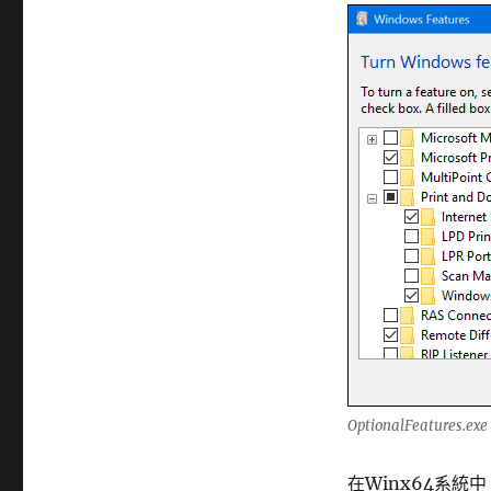
OptionalFeatures.e
在Winx64系統