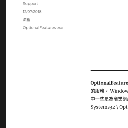
作
Support
者
發
12/07/2018
佈
分
流程
日
類
標
OptionalFeatures.exe
期:
籤
OptionalFeatu
的服務。 Wind
中一些是為商業網絡
Systems32 \ Opt