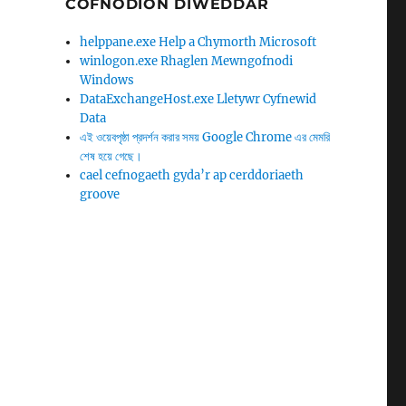
COFNODION DIWEDDAR
helppane.exe Help a Chymorth Microsoft
winlogon.exe Rhaglen Mewngofnodi
Windows
DataExchangeHost.exe Lletywr Cyfnewid
Data
এই ওয়েবপৃষ্ঠা প্রদর্শন করার সময় Google Chrome এর মেমরি
শেষ হয়ে গেছে।
cael cefnogaeth gyda’r ap cerddoriaeth
groove