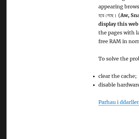
appearing browser e
হয়ে গেছে। (
Aw, Sna
display this web
the pages with l
free RAM in nor
To solve the pro
clear the cache;
disable hardware
Parhau i ddarlle