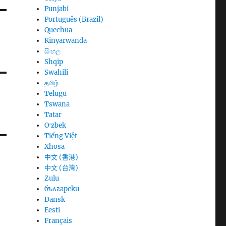
Punjabi
Português (Brazil)
Quechua
Kinyarwanda
සිංහල
Shqip
Swahili
தமிழ்
Telugu
Tswana
Tatar
Oʻzbek
Tiếng Việt
Xhosa
中文 (香港)
中文 (台灣)
Zulu
български
Dansk
Eesti
Français