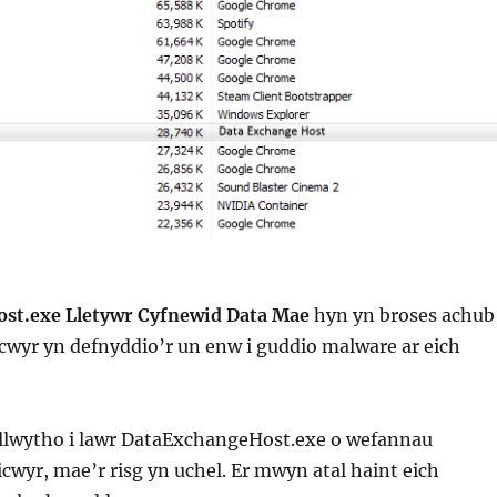
st.exe Lletywr Cyfnewid Data Mae
hyn yn broses achub
cwyr yn defnyddio’r un enw i guddio malware ar eich
llwytho i lawr DataExchangeHost.exe o wefannau
cwyr, mae’r risg yn uchel. Er mwyn atal haint eich