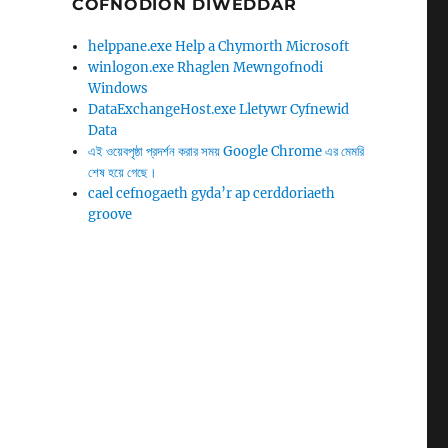
COFNODION DIWEDDAR
helppane.exe Help a Chymorth Microsoft
winlogon.exe Rhaglen Mewngofnodi
Windows
DataExchangeHost.exe Lletywr Cyfnewid
Data
এই ওয়েবপৃষ্ঠা প্রদর্শন করার সময় Google Chrome এর মেমরি
শেষ হয়ে গেছে।
cael cefnogaeth gyda’r ap cerddoriaeth
groove