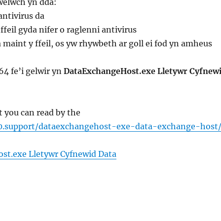
gwelwch yn dda:
ntivirus da
feil gyda nifer o raglenni antivirus
a maint y ffeil, os yw rhywbeth ar goll ei fod yn amheus
4 fe’i gelwir yn
DataExchangeHost.exe Lletywr Cyfnew
t you can read by the
10.support/dataexchangehost-exe-data-exchange-host
t.exe Lletywr Cyfnewid Data