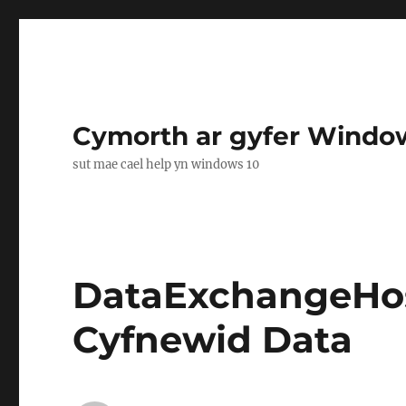
Cymorth ar gyfer Windo
sut mae cael help yn windows 10
DataExchangeHos
Cyfnewid Data