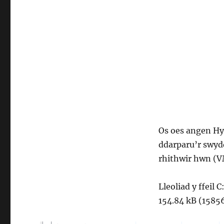
Os oes angen Hy
ddarparu’r swyd
rhithwir hwn (VM
Lleoliad y ffeil
154.84 kB (15856