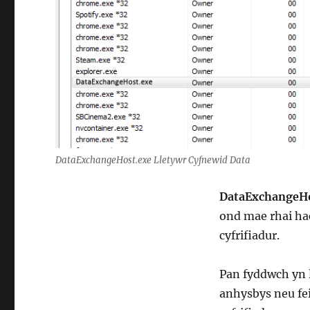
DataExchangeHost.exe Lletywr Cyfnewid Data
DataExchangeHo
ond mae rhai ha
cyfrifiadur.
Pan fyddwch yn 
anhysbys neu fei