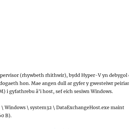
pervisor (rhywbeth rhithwir), bydd Hyper-V yn debygol 
dogaeth hon. Mae angen dull ar gyfer y gwesteiwr peiria
) i gyfathrebu â’i host, sef eich sesiwn Windows.
 C: \ Windows \ system32 \ DataExchangeHost.exe maint
0 B).