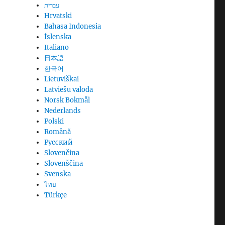
עברית
Hrvatski
Bahasa Indonesia
Íslenska
Italiano
日本語
한국어
Lietuviškai
Latviešu valoda
Norsk Bokmål
Nederlands
Polski
Română
Русский
Slovenčina
Slovenščina
Svenska
ไทย
Türkçe