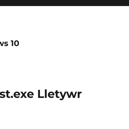
ws 10
t.exe Lletywr