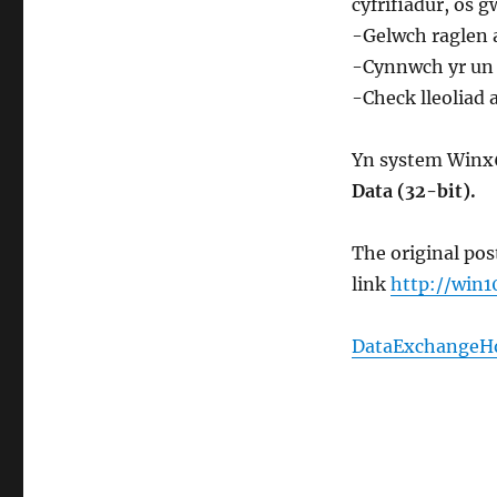
cyfrifiadur, os 
-Gelwch raglen a
-Cynnwch yr un f
-Check lleoliad 
Yn system Winx6
Data (32-bit).
The original pos
link
http://win
DataExchangeHos