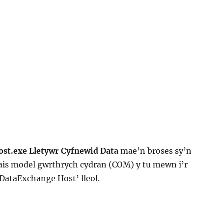
st.exe Lletywr Cyfnewid Data
mae’n broses sy’n
cais model gwrthrych cydran (COM) y tu mewn i’r
ataExchange Host’ lleol.