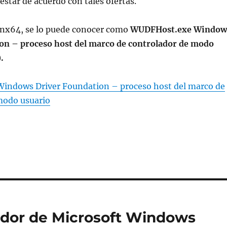
estar de acuerdo con tales ofertas.
inx64, se lo puede conocer como
WUDFHost.exe Window
on – proceso host del marco de controlador de modo
.
ndows Driver Foundation – proceso host del marco de
modo usuario
ador de Microsoft Windows