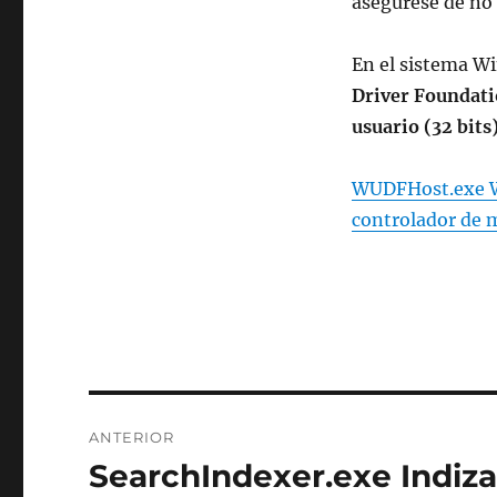
asegúrese de no 
En el sistema W
Driver Foundati
usuario (32 bits)
WUDFHost.exe Wi
controlador de 
Navegación
ANTERIOR
de
SearchIndexer.exe Indiz
Entrada