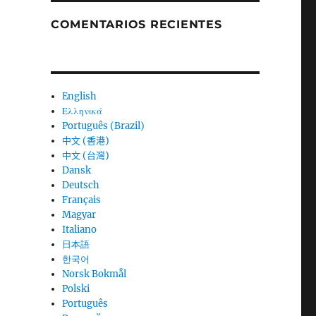
COMENTARIOS RECIENTES
English
Ελληνικά
Português (Brazil)
中文 (香港)
中文 (台灣)
Dansk
Deutsch
Français
Magyar
Italiano
日本語
한국어
Norsk Bokmål
Polski
Português