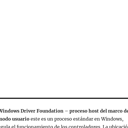
indows Driver Foundation – proceso host del marco d
 modo usuario
este es un proceso estándar en Windows,
egula el funcionamiento de los controladores. La ubicaci