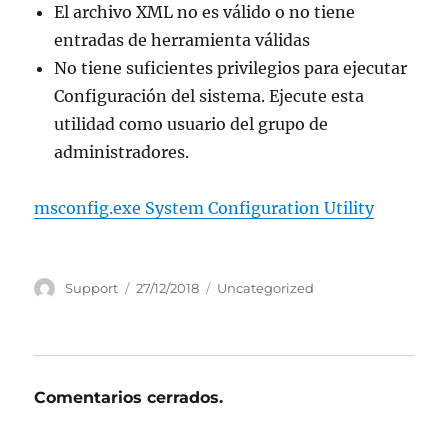
El archivo XML no es válido o no tiene
entradas de herramienta válidas
No tiene suficientes privilegios para ejecutar
Configuración del sistema. Ejecute esta
utilidad como usuario del grupo de
administradores.
msconfig.exe System Configuration Utility
Autor
Publicado
Categorías
Support
27/12/2018
Uncategorized
el
Comentarios cerrados.