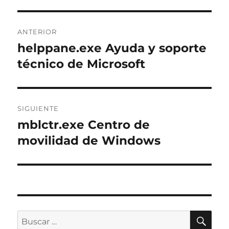
Navegación
ANTERIOR
de
helppane.exe Ayuda y soporte
Entrada
anterior:
técnico de Microsoft
entradas
SIGUIENTE
mblctr.exe Centro de
Entrada
siguiente:
movilidad de Windows
BÚ
Buscar