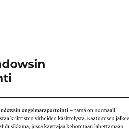
”setupprep.exe Windows 10:n asennus”
ndowsin
ti
indowsin ongelmaraportointi
– tämä on normaali
astaa kriittisten virheiden käsittelystä. Kaatumisen jälke
nahdusikkuna, jossa käyttäjää kehotetaan lähettämään