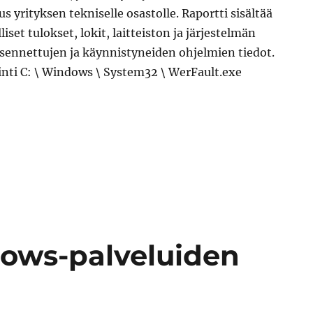
yrityksen tekniselle osastolle. Raportti sisältää
liset tulokset, lokit, laitteiston ja järjestelmän
ennettujen ja käynnistyneiden ohjelmien tiedot.
inti C: \ Windows \ System32 \ WerFault.exe
”WerFault.exe Windowsin ongelmaraportointi”
ows-palveluiden