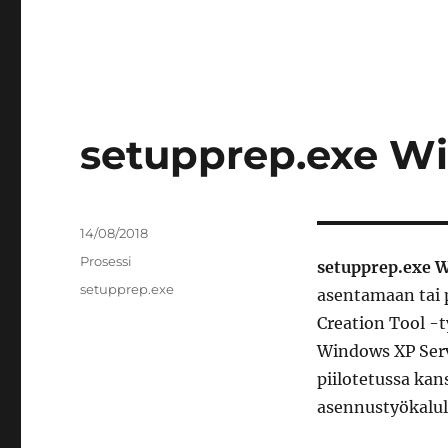
setupprep.exe W
Julkaistu
14/08/2018
Kategoriat
Prosessi
setupprep.exe 
Avainsanat
setupprep.exe
asentamaan tai 
Creation Tool -
Windows XP Servic
piilotetussa kan
asennustyökalul