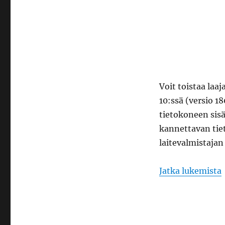
Voit toistaa la
10:ssä (versio 1
tietokoneen sis
kannettavan tiet
laitevalmistajan
Jatka lukemista