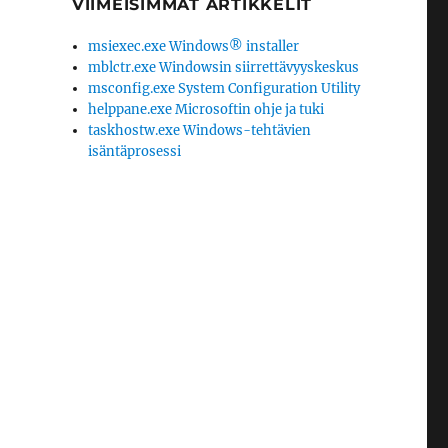
VIIMEISIMMÄT ARTIKKELIT
msiexec.exe Windows® installer
mblctr.exe Windowsin siirrettävyyskeskus
msconfig.exe System Configuration Utility
helppane.exe Microsoftin ohje ja tuki
taskhostw.exe Windows-tehtävien
isäntäprosessi