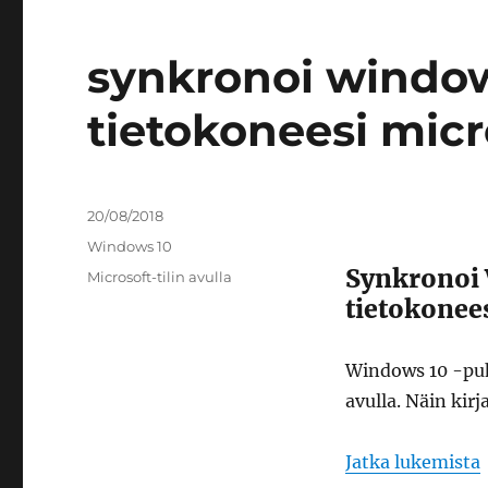
synkronoi window
tietokoneesi micro
Julkaistu
20/08/2018
Kategoriat
Windows 10
Synkronoi 
Avainsanat
Microsoft-tilin avulla
tietokonees
Windows 10 -puh
avulla. Näin kir
Jatka lukemista