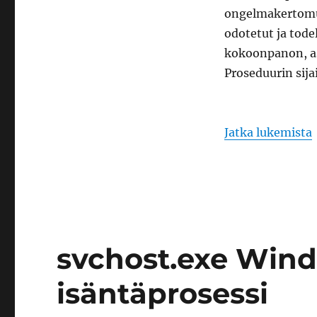
ongelmakertomus 
odotetut ja todel
kokoonpanon, as
Proseduurin sija
Jatka lukemista
svchost.exe Wind
isäntäprosessi