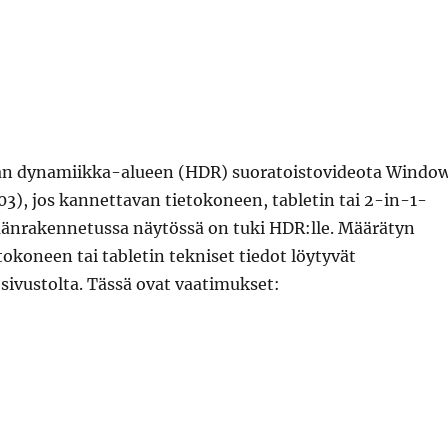
ajan dynamiikka-alueen (HDR) suoratoistovideota Windo
803), jos kannettavan tietokoneen, tabletin tai 2-in-1-
äänrakennetussa näytössä on tuki HDR:lle. Määrätyn
okoneen tai tabletin tekniset tiedot löytyvät
 sivustolta. Tässä ovat vaatimukset:
”hdr-videon näyttövaatimukset windows 10:ssä”