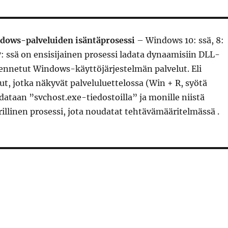
dows-palveluiden isäntäprosessi
– Windows 10: ssä, 8:
: ssä on ensisijainen prosessi ladata dynaamisiin DLL-
lennetut Windows-käyttöjärjestelmän palvelut. Eli
, jotka näkyvät palveluluettelossa (Win + R, syötä
adataan ”svchost.exe-tiedostoilla” ja monille niistä
illinen prosessi, jota noudatat tehtävämääritelmässä .
”svchost.exe Windows-palveluiden isäntäprosessi”