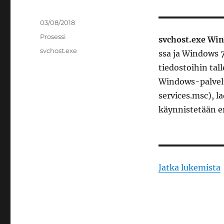
Julkaistu
03/08/2018
Kategoriat
Prosessi
svchost.exe Win
Avainsanat
svchost.exe
ssa ja Windows 7
tiedostoihin tal
Windows-palvelut
services.msc), l
käynnistetään er
Jatka lukemista