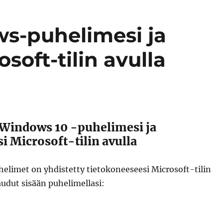
s-puhelimesi ja
soft-tilin avulla
Windows 10 -puhelimesi ja
i Microsoft-tilin avulla
elimet on yhdistetty tietokoneeseesi Microsoft-tilin
jaudut sisään puhelimellasi:
”synkronoi windows-puhelimesi ja tietokoneesi microsoft