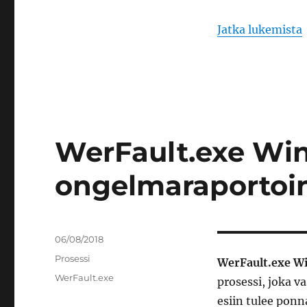
Jatka lukemista
WerFault.exe Wi
ongelmaraportoin
Julkaistu
06/08/2018
Kategoriat
Prosessi
WerFault.exe W
Avainsanat
WerFault.exe
prosessi, joka v
esiin tulee pon