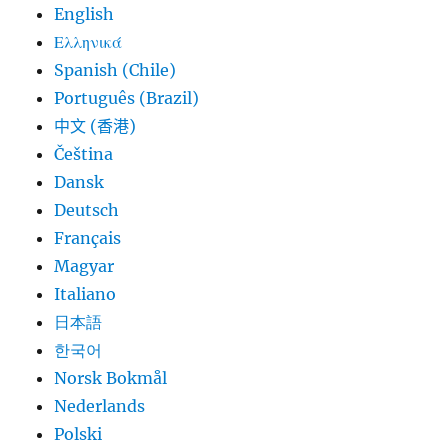
English
Ελληνικά
Spanish (Chile)
Português (Brazil)
中文 (香港)
Čeština
Dansk
Deutsch
Français
Magyar
Italiano
日本語
한국어
Norsk Bokmål
Nederlands
Polski