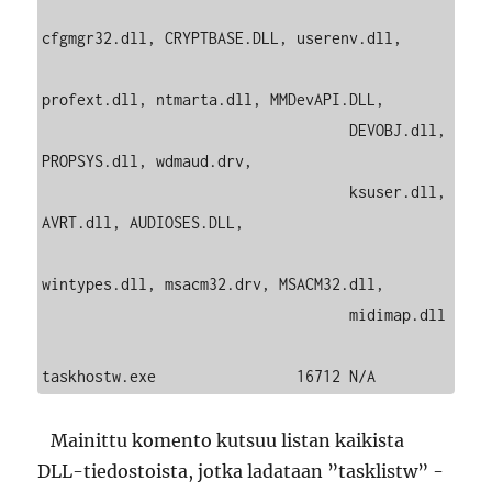
cfgmgr32.dll, CRYPTBASE.DLL, userenv.dll,

profext.dll, ntmarta.dll, MMDevAPI.DLL,

                                   DEVOBJ.dll, 
PROPSYS.dll, wdmaud.drv,

                                   ksuser.dll, 
AVRT.dll, AUDIOSES.DLL,

wintypes.dll, msacm32.drv, MSACM32.dll,

                                   midimap.dll

Mainittu komento kutsuu listan kaikista
DLL-tiedostoista, jotka ladataan ”tasklistw” -