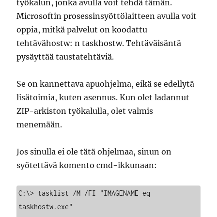
työkalun, jonka avulla voit tehdä tämän.
Microsoftin prosessinsyöttölaitteen avulla voit
oppia, mitkä palvelut on koodattu
tehtävähostw: n taskhostw. Tehtäväisäntä
pysäyttää taustatehtäviä.
Se on kannettava apuohjelma, eikä se edellytä
lisätoimia, kuten asennus. Kun olet ladannut
ZIP-arkiston työkalulla, olet valmis
menemään.
Jos sinulla ei ole tätä ohjelmaa, sinun on
syötettävä komento cmd-ikkunaan:
C:\> tasklist /M /FI "IMAGENAME eq 
taskhostw.exe"
