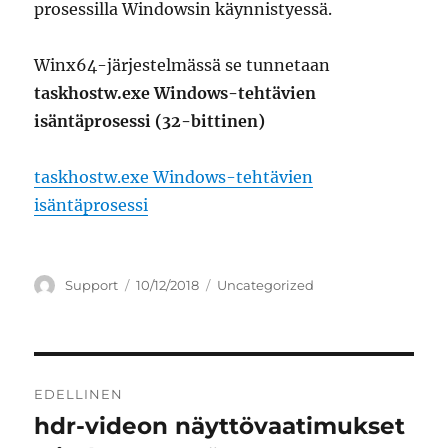
prosessilla Windowsin käynnistyessä.
Winx64-järjestelmässä se tunnetaan
taskhostw.exe Windows-tehtävien
isäntäprosessi (32-bittinen)
taskhostw.exe Windows-tehtävien
isäntäprosessi
Kirjoittaja
Julkaistu
Kategoriat
Support
10/12/2018
Uncategorized
Artikkelien
EDELLINEN
selaus
hdr-videon näyttövaatimukset
Edellinen