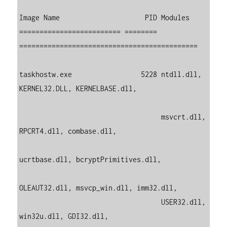
Image Name                     PID Modules

========================= ======== 
============================================

taskhostw.exe                 5228 ntdll.dll, 
KERNEL32.DLL, KERNELBASE.dll,

                                   msvcrt.dll, 
RPCRT4.dll, combase.dll,

ucrtbase.dll, bcryptPrimitives.dll,

OLEAUT32.dll, msvcp_win.dll, imm32.dll,

                                   USER32.dll, 
win32u.dll, GDI32.dll,
