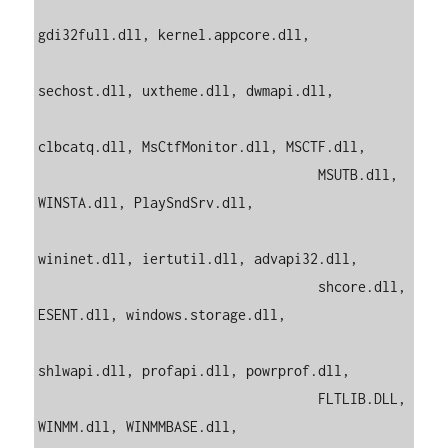
gdi32full.dll, kernel.appcore.dll,

sechost.dll, uxtheme.dll, dwmapi.dll,

clbcatq.dll, MsCtfMonitor.dll, MSCTF.dll,

                                   MSUTB.dll, 
WINSTA.dll, PlaySndSrv.dll,

wininet.dll, iertutil.dll, advapi32.dll,

                                   shcore.dll, 
ESENT.dll, windows.storage.dll,

shlwapi.dll, profapi.dll, powrprof.dll,

                                   FLTLIB.DLL, 
WINMM.dll, WINMMBASE.dll,
