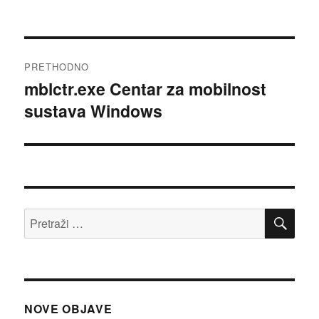
Navigacija
PRETHODNO
objava
mblctr.exe Centar za mobilnost
Prethodna
sustava Windows
objava:
PRE
Pretraži:
NOVE OBJAVE