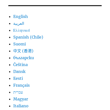
English
العربية
Ελληνικά
Spanish (Chile)
Suomi
中文 (香港)
български
Čeština
Dansk
Eesti
Français
עברית
Magyar
Italiano