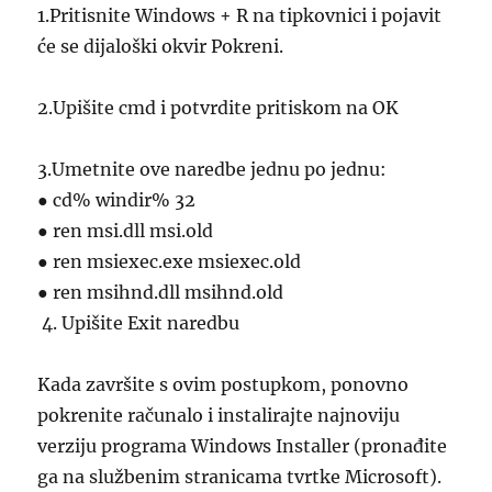
1.Pritisnite Windows + R na tipkovnici i pojavit
će se dijaloški okvir Pokreni.
2.Upišite cmd i potvrdite pritiskom na OK
3.Umetnite ove naredbe jednu po jednu:
● cd% windir% 32
● ren msi.dll msi.old
● ren msiexec.exe msiexec.old
● ren msihnd.dll msihnd.old
4. Upišite Exit naredbu
Kada završite s ovim postupkom, ponovno
pokrenite računalo i instalirajte najnoviju
verziju programa Windows Installer (pronađite
ga na službenim stranicama tvrtke Microsoft).