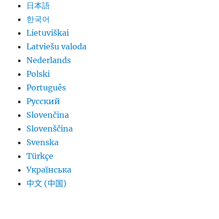
日本語
한국어
Lietuviškai
Latviešu valoda
Nederlands
Polski
Português
Русский
Slovenčina
Slovenščina
Svenska
Türkçe
Українська
中文 (中国)