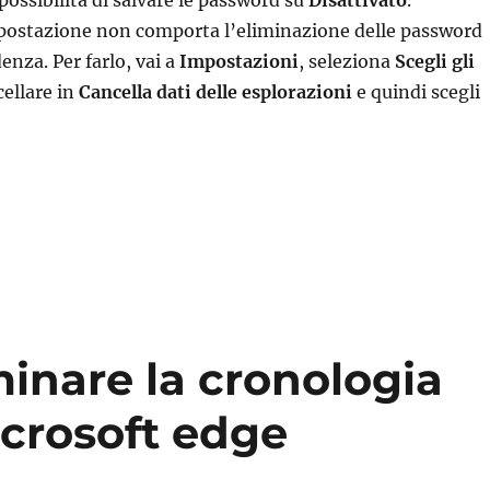
possibilità di salvare le password su
Disattivato
.
postazione non comporta l’eliminazione delle password
enza. Per farlo, vai a
Impostazioni
, seleziona
Scegli gli
ellare in
Cancella dati delle esplorazioni
e quindi scegli
rizzare le password in microsoft edge”
minare la cronologia
icrosoft edge