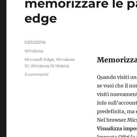
memorizzare le p
edge
Pubblicato
03/03/2016
il
Categorie
Windows
Memorizzar
Tag
Microsoft Edge
,
Windows
10
,
Windows 10 Mobile
su
3 commenti
Quando visiti un
memorizzare
se vuoi che il 
le
password
visiti nuovament
in
info sull’accoun
microsoft
predefinita, ma 
edge
Nel browser Mic
Visualizza impo