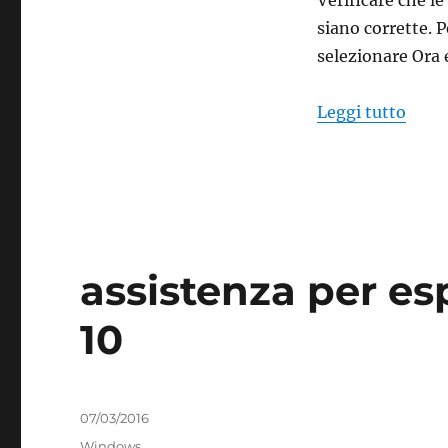
Verificare che l
siano corrette. 
selezionare Ora 
“supp
Leggi tutto
assistenza per es
10
Pubblicato
07/03/2016
il
Categorie
Windows