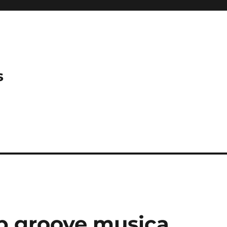
s
pp groove musica