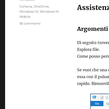
Assistenz
Tag
Cortana
,
OneDrive
,
Windows 10
,
Windows 10
Mobile
su
56 commenti
Argomenti 
assistenza
per
esplora
Di seguito trove
file
in
Esplora file.
windows
Come posso pers
10
Se vuoi che una c
essa con il puls
rapido. Rimuovil