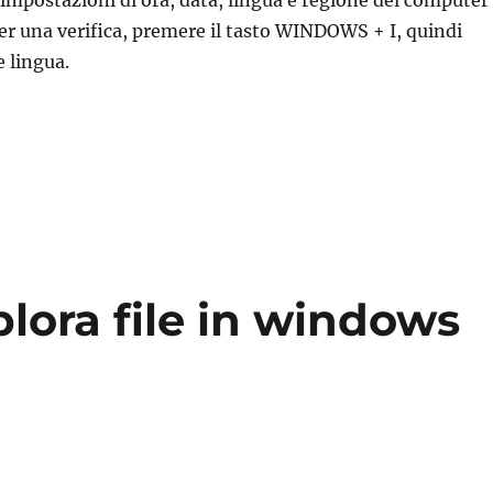
e impostazioni di ora, data, lingua e regione del computer
Per una verifica, premere il tasto WINDOWS + I, quindi
e lingua.
orto per l’app groove musica”
plora file in windows