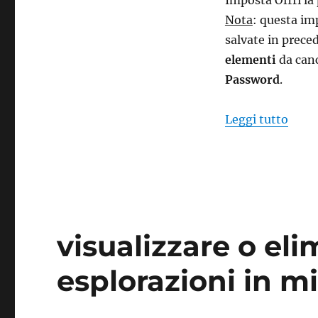
Imposta Offri la 
Nota
: questa im
salvate in preced
elementi
da canc
Password
.
“memo
Leggi tutto
visualizzare o eli
esplorazioni in m