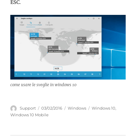
ESC.
come usare le sveglie in windows 10
Autore
Pubblicato
Categorie
Tag
Support
03/02/2016
Windows
Windows 10
,
il
Windows 10 Mobile