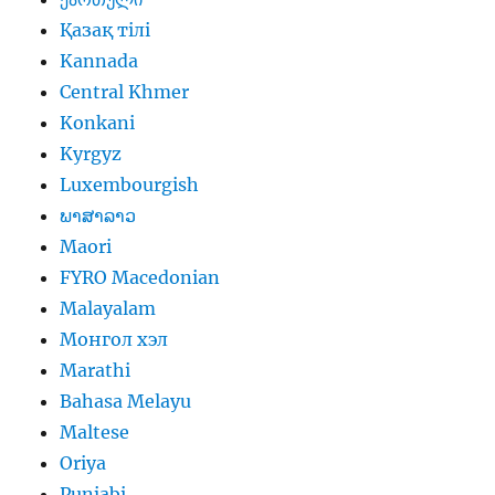
Қазақ тілі
Kannada
Central Khmer
Konkani
Kyrgyz
Luxembourgish
ພາສາລາວ
Maori
FYRO Macedonian
Malayalam
Монгол хэл
Marathi
Bahasa Melayu
Maltese
Oriya
Punjabi