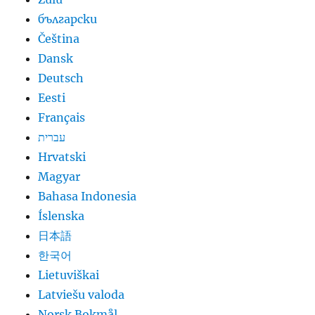
български
Čeština
Dansk
Deutsch
Eesti
Français
עברית
Hrvatski
Magyar
Bahasa Indonesia
Íslenska
日本語
한국어
Lietuviškai
Latviešu valoda
Norsk Bokmål