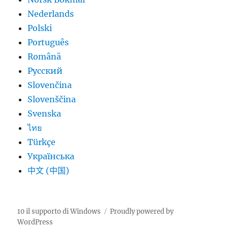
Nederlands
Polski
Português
Română
Русский
Slovenčina
Slovenščina
Svenska
ไทย
Türkçe
Українська
中文 (中国)
10 il supporto di Windows
Proudly powered by
WordPress