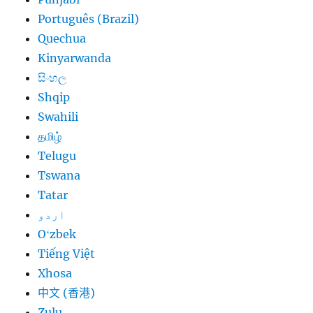
Português (Brazil)
Quechua
Kinyarwanda
සිංහල
Shqip
Swahili
தமிழ்
Telugu
Tswana
Tatar
اردو
Oʻzbek
Tiếng Việt
Xhosa
中文 (香港)
Zulu