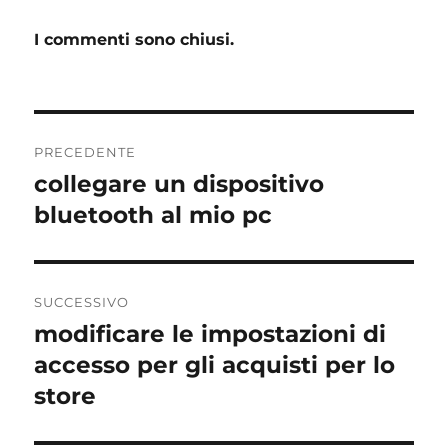
I commenti sono chiusi.
Navigazione
PRECEDENTE
articoli
collegare un dispositivo
Articolo
precedente:
bluetooth al mio pc
SUCCESSIVO
modificare le impostazioni di
Articolo
successivo:
accesso per gli acquisti per lo
store