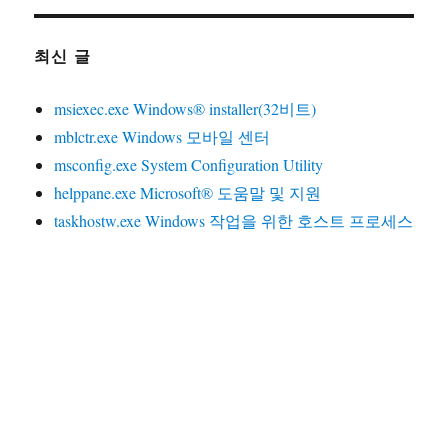
최신 글
msiexec.exe Windows® installer(32비트)
mblctr.exe Windows 모바일 센터
msconfig.exe System Configuration Utility
helppane.exe Microsoft® 도움말 및 지원
taskhostw.exe Windows 작업을 위한 호스트 프로세스