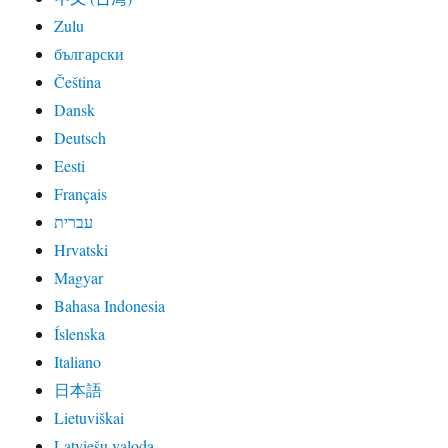
Zulu
български
Čeština
Dansk
Deutsch
Eesti
Français
עברית
Hrvatski
Magyar
Bahasa Indonesia
Íslenska
Italiano
日本語
Lietuviškai
Latviešu valoda