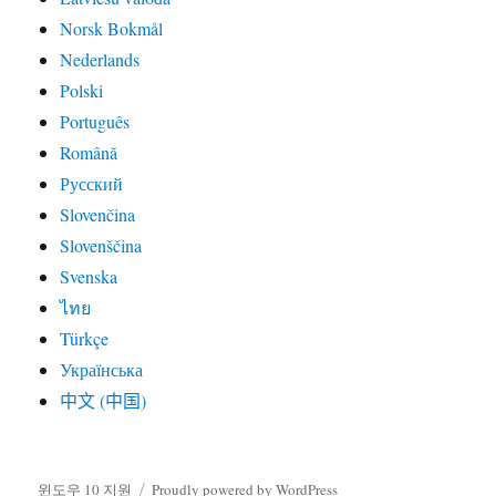
Norsk Bokmål
Nederlands
Polski
Português
Română
Русский
Slovenčina
Slovenščina
Svenska
ไทย
Türkçe
Українська
中文 (中国)
윈도우 10 지원
Proudly powered by WordPress