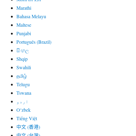
Marathi
Bahasa Melayu
Maltese
Punjabi
Português (Brazil)
සිංහල
Shqip
Swahili
தமிழ்
Telugu
Tswana
اردو
Oʻzbek
Tiếng Việt
中文 (香港)
中文 (台灣)