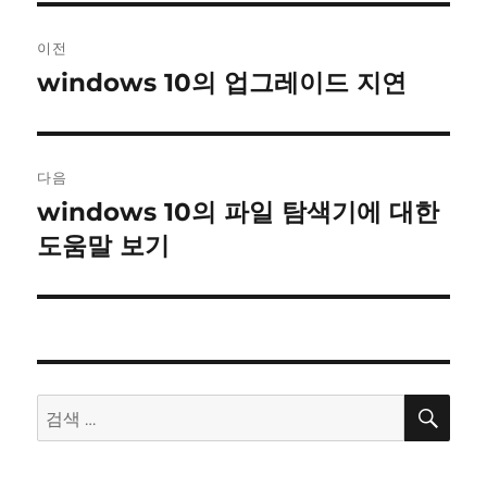
글
이전
내
windows 10의 업그레이드 지연
이
전
비
글:
게
다음
이
windows 10의 파일 탐색기에 대한
다
음
도움말 보기
션
글:
검
검
색
색: