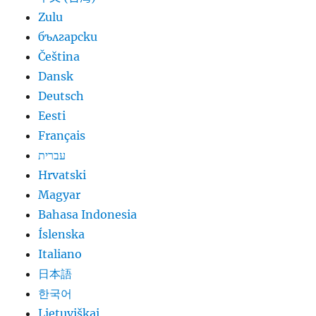
Zulu
български
Čeština
Dansk
Deutsch
Eesti
Français
עברית
Hrvatski
Magyar
Bahasa Indonesia
Íslenska
Italiano
日本語
한국어
Lietuviškai