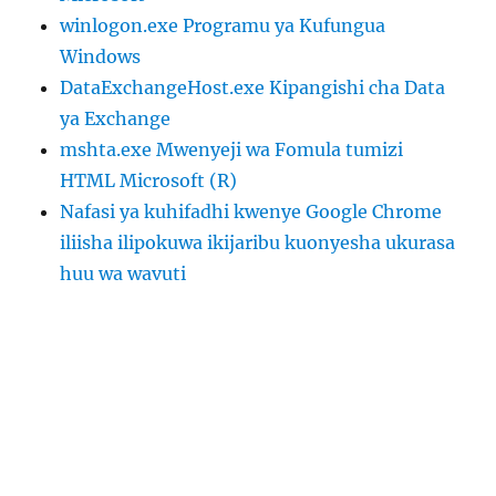
winlogon.exe Programu ya Kufungua
Windows
DataExchangeHost.exe Kipangishi cha Data
ya Exchange
mshta.exe Mwenyeji wa Fomula tumizi
HTML Microsoft (R)
Nafasi ya kuhifadhi kwenye Google Chrome
iliisha ilipokuwa ikijaribu kuonyesha ukurasa
huu wa wavuti