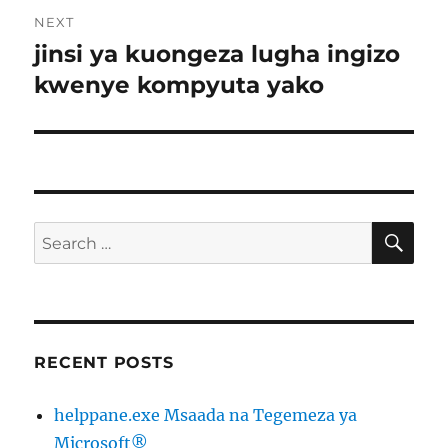
NEXT
jinsi ya kuongeza lugha ingizo
Next
post:
kwenye kompyuta yako
SE
Search
for:
RECENT POSTS
helppane.exe Msaada na Tegemeza ya
Microsoft®