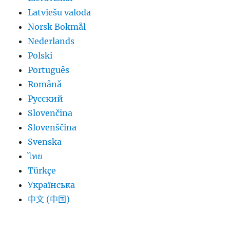
Latviešu valoda
Norsk Bokmål
Nederlands
Polski
Português
Română
Русский
Slovenčina
Slovenščina
Svenska
ไทย
Türkçe
Українська
中文 (中国)