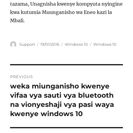
tazama, Unagnisha kwenye kompyuta nyingine
kwa kutumia Muunganisho wa Eneo kazi la
Mbali.
Author
Posted
Categories
Tags
Support
19/01/2016
Windows 10
Windows 10
on
Post
PREVIOUS
navigation
weka miunganisho kwenye
Previous
post:
vifaa vya sauti vya bluetooth
na vionyeshaji vya pasi waya
kwenye windows 10