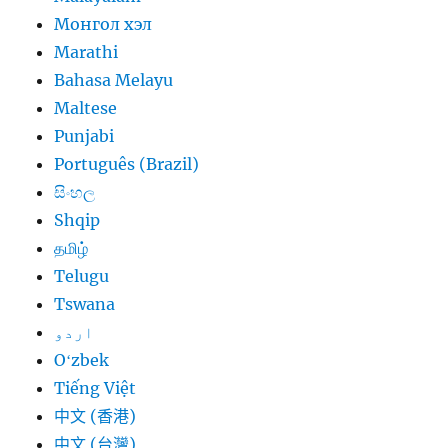
Монгол хэл
Marathi
Bahasa Melayu
Maltese
Punjabi
Português (Brazil)
සිංහල
Shqip
தமிழ்
Telugu
Tswana
اردو
Oʻzbek
Tiếng Việt
中文 (香港)
中文 (台灣)