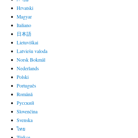
Hrvatski
Magyar
Italiano
日本語
Lietuviškai
Latviešu valoda
Norsk Bokmål
Nederlands
Polski
Português
Română
Русский
Slovenčina
Svenska
ไทย
Türkçe