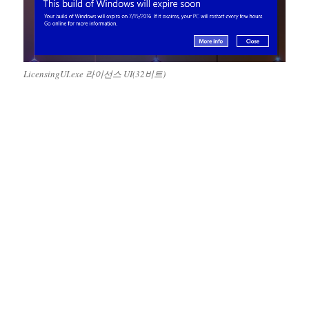
LicensingUI.exe 라이선스 UI(32비트)