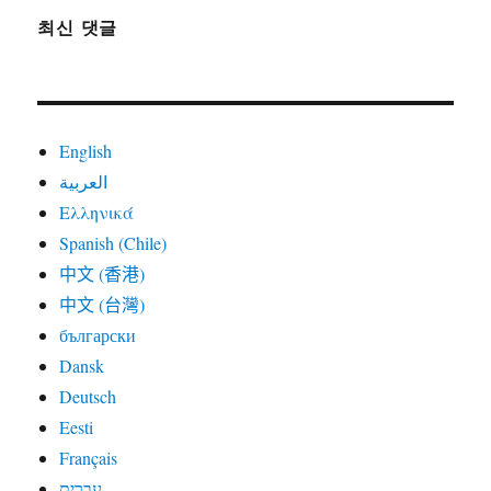
최신 댓글
English
العربية
Ελληνικά
Spanish (Chile)
中文 (香港)
中文 (台灣)
български
Dansk
Deutsch
Eesti
Français
עברית