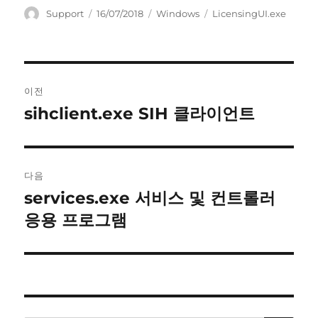
글
작
카
태
Support
16/07/2018
Windows
LicensingUI.exe
쓴
성
테
그
이
일
고
자
리
글
이전
내
sihclient.exe SIH 클라이언트
이
전
비
글:
게
다음
이
services.exe 서비스 및 컨트롤러
다
음
응용 프로그램
션
글: